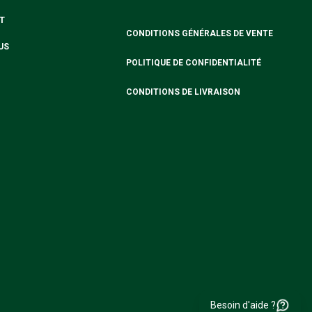
T
CONDITIONS GÉNÉRALES DE VENTE
US
POLITIQUE DE CONFIDENTIALITÉ
CONDITIONS DE LIVRAISON
Besoin d'aide ?