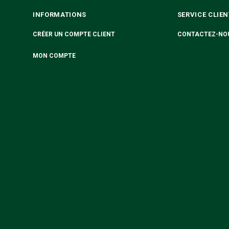
INFORMATIONS
SERVICE CLIEN
CRÉER UN COMPTE CLIENT
CONTACTEZ-NO
MON COMPTE