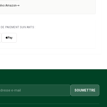
Volvo Amazon
DE PAIEMENT SUIVANTS :
SOUMETTRE