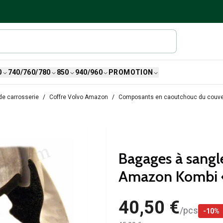
0
740/760/780
850
940/960
PROMOTION
e carrosserie
Coffre Volvo Amazon
Composants en caoutchouc du couver
Bagages à sangl
Amazon Kombi 
40,50 €
/
pcs
-
10
%