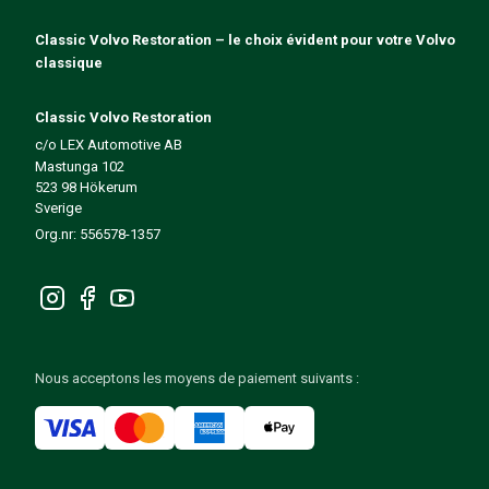
Tringlerie de l'accélérateur du moteur Volvo 140/164
Pièces du moteur Volvo 140/164
Classic Volvo Restoration – le choix évident pour votre Volvo
Volvo 140/164 Suspension avant
classique
Volvo 140/164 Système de carburant/échappement
Volvo 140/164 Chauffage/Air frais
Classic Volvo Restoration
Volvo 140/164 Pièces intérieures
c/o LEX Automotive AB
Mastunga 102
Volvo 140/164 Transmission/Suspension arrière
523 98 Hökerum
Volvo 140/164 Divers
Sverige
Volvo 140/164 Roues/Enjoliveurs
Org.nr: 556578-1357
Pièces Volvo 240/260
Volvo 240/260 Système de freinage
Volvo 240/260 Système de carburant/échappement
Volvo 240/260 Équipement électrique
Volvo 240/260 Suspension avant
Volvo 240/260 Pièces intérieures
Nous acceptons les moyens de paiement suivants :
Jantes Volvo 240/260
Volvo 240/260 Pièces de moteur
Volvo 240/260 Pièces de carrosserie
Volvo 240/260 Chauffage/Air frais