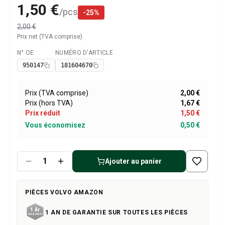
Pièces Volvo 1800
1,50 €
/
pcs
Volvo 1800 Système de freinage
-
25
%
Volvo 1800 Système de carburant/échappement
2,00 €
Volvo 1800 Pièces de carrosserie
Prix net (TVA comprise)
Volvo 1800 Système de refroidissement
N° OE
NUMÉRO D'ARTICLE
Disponible
Liaison de l'accélérateur du moteur Volvo 1800
950147
181604670
Pièces du moteur Volvo 1800
Volvo 1800 Équipement électrique
Prix (TVA comprise)
2,00 €
Volvo 1800 Suspension avant
Prix (hors TVA)
1,67 €
Volvo 1800 Transmission/Suspension arrière
Prix réduit
1,50 €
Volvo 1800 Pièces intérieures
Vous économisez
0,50 €
Volvo 1800 Système de chauffage/air frais (1961-73)
Volvo 1800 Jantes/Enjoliveurs
Volvo 1800 Divers
Ajouter au panier
Pièces Volvo 140/164
Volvo 140/164 Pièces de carrosserie
Volvo 140/164 Système de freinage
PIÈCES VOLVO AMAZON
Volvo 140/164 Système de refroidissement
1 AN DE GARANTIE SUR TOUTES LES PIÈCES
Volvo 140/164 Équipement électrique