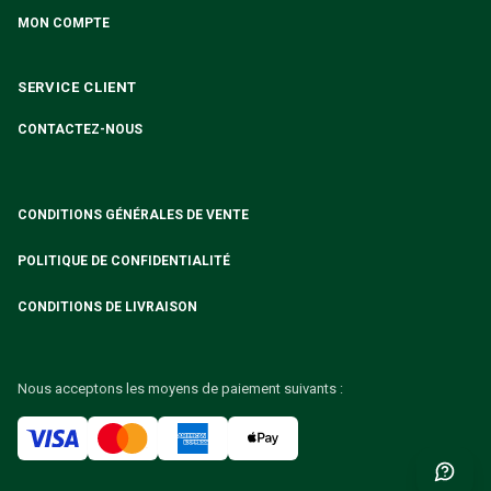
Pièces Volvo 850
MON COMPTE
Volvo 850 Système de freinage
Volvo 850 Roues/Chapeaux de moyeu
Volvo 850 Pièces de carrosserie
SERVICE CLIENT
Volvo 850 Système de carburant/échappement
CONTACTEZ-NOUS
Volvo 850 Pièces intérieures
Transmission Volvo 850
Volvo 850 Système de refroidissement
Volvo 850 Pièces de moteur
CONDITIONS GÉNÉRALES DE VENTE
Volvo 850 Équipement électrique
POLITIQUE DE CONFIDENTIALITÉ
Volvo 850 Système de chauffage
Volvo 850 Direction/suspension
CONDITIONS DE LIVRAISON
Volvo 850 Pièces diverses
Pièces Volvo 940/960
Freins
Nous acceptons les moyens de paiement suivants :
Électricité
Moteur
Carburant & Échappement
Jantes & Pneus