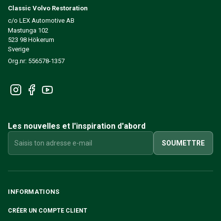
Tringlerie de l'accélérateur du moteur Volvo 240/260
Classic Volvo Restoration
Volvo 240/260 Système de refroidissement
c/o LEX Automotive AB
Mastunga 102
Volvo 240/260 Transmission/Suspension arrière
523 98 Hökerum
Volvo 240/260 Divers
Sverige
Pièces Volvo 740/760/780
Org.nr: 556578-1357
Volvo 740/760/780 Système de freinage
Volvo 700 Système de carburant/échappement
Volvo 740/760/780 Transmission/Suspension arrière
Volvo 700 Système de refroidissement
Volvo 740/760/780 Divers
Les nouvelles et l'inspiration d'abord
Volvo 740/760/780 Equipement électrique
Tringlerie de l'accélérateur du moteur Volvo 740/760/780
SOUMETTRE
Volvo 700 Système de chauffage/Unité d'air frais
Volvo 700 Roues/Enjoliveurs
Pièces du moteur Volvo 700
Volvo 740/760/780 Pièces de carrosserie
INFORMATIONS
Volvo 740/760/780 Pièces intérieures
Volvo 740/760/780 Train avant
CRÉER UN COMPTE CLIENT