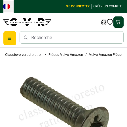
Skip to main content
SE CONNECTER
CRÉER UN COMPTE
Pièces détachées Volvo classiques
Classicvolvorestoration
Pièces Volvo Amazon
Volvo Amazon Pièces de
Freins
Pièces Volvo PV/Duett
Système de freinage Volvo PV/Duett
Volvo PV/Duett Fuel/Exhaust system
Volvo PV/Duett Équipement électrique
Volvo PV/Duett Suspension avant
Volvo PV/Duett Pièces intérieures
Volvo PV/Duett Pièces de carrosserie
Volvo PV/Duett Transmission/Suspension arrière
Système de refroidissement Volvo PV/Duett
Pièces pour moteurs Volvo PV/Duett