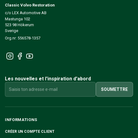
Tringlerie de l'accélérateur du moteur Volvo 240/260
Classic Volvo Restoration
Volvo 240/260 Système de refroidissement
c/o LEX Automotive AB
Mastunga 102
Volvo 240/260 Transmission/Suspension arrière
523 98 Hökerum
Volvo 240/260 Divers
Sverige
Pièces Volvo 740/760/780
Org.nr: 556578-1357
Volvo 740/760/780 Système de freinage
Volvo 700 Système de carburant/échappement
Volvo 740/760/780 Transmission/Suspension arrière
Volvo 700 Système de refroidissement
Volvo 740/760/780 Divers
Les nouvelles et l'inspiration d'abord
Volvo 740/760/780 Equipement électrique
Tringlerie de l'accélérateur du moteur Volvo 740/760/780
SOUMETTRE
Volvo 700 Système de chauffage/Unité d'air frais
Volvo 700 Roues/Enjoliveurs
Pièces du moteur Volvo 700
Volvo 740/760/780 Pièces de carrosserie
INFORMATIONS
Volvo 740/760/780 Pièces intérieures
Volvo 740/760/780 Train avant
CRÉER UN COMPTE CLIENT