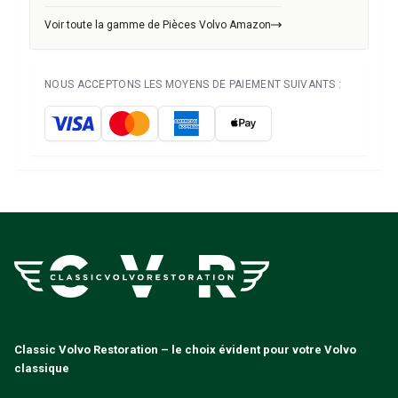
Tringlerie de l'accélérateur du moteur Volvo 140/164
Voir toute la gamme de Pièces Volvo Amazon
Pièces du moteur Volvo 140/164
Volvo 140/164 Suspension avant
Volvo 140/164 Système de carburant/échappement
NOUS ACCEPTONS LES MOYENS DE PAIEMENT SUIVANTS :
Volvo 140/164 Chauffage/Air frais
Volvo 140/164 Pièces intérieures
Volvo 140/164 Transmission/Suspension arrière
Volvo 140/164 Divers
Volvo 140/164 Roues/Enjoliveurs
Pièces Volvo 240/260
Volvo 240/260 Système de freinage
Volvo 240/260 Système de carburant/échappement
Volvo 240/260 Équipement électrique
Volvo 240/260 Suspension avant
Volvo 240/260 Pièces intérieures
Jantes Volvo 240/260
Volvo 240/260 Pièces de moteur
Classic Volvo Restoration – le choix évident pour votre Volvo
classique
Volvo 240/260 Pièces de carrosserie
Volvo 240/260 Chauffage/Air frais