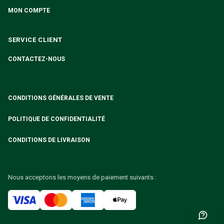
Pièces Volvo 850
MON COMPTE
Volvo 850 Système de freinage
Volvo 850 Roues/Chapeaux de moyeu
Volvo 850 Pièces de carrosserie
SERVICE CLIENT
Volvo 850 Système de carburant/échappement
CONTACTEZ-NOUS
Volvo 850 Pièces intérieures
Transmission Volvo 850
Volvo 850 Système de refroidissement
Volvo 850 Pièces de moteur
CONDITIONS GÉNÉRALES DE VENTE
Volvo 850 Équipement électrique
POLITIQUE DE CONFIDENTIALITÉ
Volvo 850 Système de chauffage
Volvo 850 Direction/suspension
CONDITIONS DE LIVRAISON
Volvo 850 Pièces diverses
Pièces Volvo 940/960
Freins
Nous acceptons les moyens de paiement suivants :
Électricité
Moteur
Carburant & Échappement
Jantes & Pneus