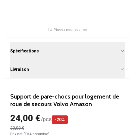
Volvo PV/Duett Divers
Tringlerie de l'accélérateur du moteur Volvo PV/Duett
Volvo PV/Duett Heater/Fresh Air
Volvo PV/Duett Roues/Enjoliveurs
Pincez pour zoomer
Pièces Volvo Amazon
Volvo Amazon Pièces de carrosserie
Volvo Amazon Système de freinage
Spécifications
Volvo Amazon Système de refroidissement
Volvo Amazon Équipement électrique
Livraison
Volvo Amazon Pièces de moteur
Liaison de l'accélérateur du moteur Volvo Amazon
Volvo Amazon Système de carburant/échappement
Volvo Amazon Suspension avant
Support de pare-chocs pour logement de
Volvo Amazon Pièces intérieures
roue de secours Volvo Amazon
Volvo Amazon Chauffage/air frais
Volvo Amazon Transmission/Suspension arrière
24,00 €
/
pcs
-
20
%
Volvo Amazon Pièces diverses
Volvo Amazon Roues/Enjoliveurs
30,00 €
Prix net (TVA comprise)