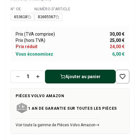
Pièces Volvo 1800
Volvo 1800 Système de freinage
N° OE
NUMÉRO D'ARTICLE
Disponible
Volvo 1800 Système de carburant/échappement
653618
81605567
Volvo 1800 Pièces de carrosserie
Volvo 1800 Système de refroidissement
Prix (TVA comprise)
30,00 €
Liaison de l'accélérateur du moteur Volvo 1800
Prix (hors TVA)
25,00 €
Pièces du moteur Volvo 1800
Prix réduit
24,00 €
Volvo 1800 Équipement électrique
Vous économisez
6,00 €
Volvo 1800 Suspension avant
Volvo 1800 Transmission/Suspension arrière
Volvo 1800 Pièces intérieures
Ajouter au panier
Volvo 1800 Système de chauffage/air frais (1961-73)
Volvo 1800 Jantes/Enjoliveurs
PIÈCES VOLVO AMAZON
Volvo 1800 Divers
Pièces Volvo 140/164
1 AN DE GARANTIE SUR TOUTES LES PIÈCES
Volvo 140/164 Pièces de carrosserie
Volvo 140/164 Système de freinage
Voir toute la gamme de Pièces Volvo Amazon
Volvo 140/164 Système de refroidissement
Volvo 140/164 Équipement électrique