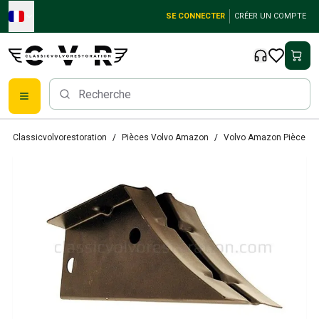
Skip to main content
SE CONNECTER
CRÉER UN COMPTE
Pièces détachées Volvo classiques
Classicvolvorestoration
Pièces Volvo Amazon
Volvo Amazon Pièces de
Freins
Pièces Volvo PV/Duett
Système de freinage Volvo PV/Duett
Volvo PV/Duett Fuel/Exhaust system
Volvo PV/Duett Équipement électrique
Volvo PV/Duett Suspension avant
Volvo PV/Duett Pièces intérieures
Volvo PV/Duett Pièces de carrosserie
Volvo PV/Duett Transmission/Suspension arrière
Système de refroidissement Volvo PV/Duett
Pièces pour moteurs Volvo PV/Duett