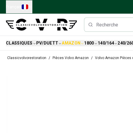
Skip to main content
Français
CLASSIQUES
PV/DUETT
AMAZON
1800
140/164
240/26
Pièces détachées Volvo classiques
Classicvolvorestoration
Pièces Volvo Amazon
Volvo Amazon Pièces d
Freins
Pièces Volvo PV/Duett
Système de freinage Volvo PV/Duett
Volvo PV/Duett Fuel/Exhaust system
Volvo PV/Duett Équipement électrique
Volvo PV/Duett Suspension avant
Volvo PV/Duett Pièces intérieures
Volvo PV/Duett Pièces de carrosserie
Volvo PV/Duett Transmission/Suspension arrière
Système de refroidissement Volvo PV/Duett
Pièces pour moteurs Volvo PV/Duett