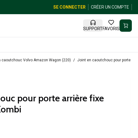
SE CONNECTER
CRÉER UN COMPTE
SUPPORT
FAVORIS
en caoutchouc Volvo Amazon Wagon (220)
Joint en caoutchouc pour porte arr
ouc pour porte arrière fixe
Kombi