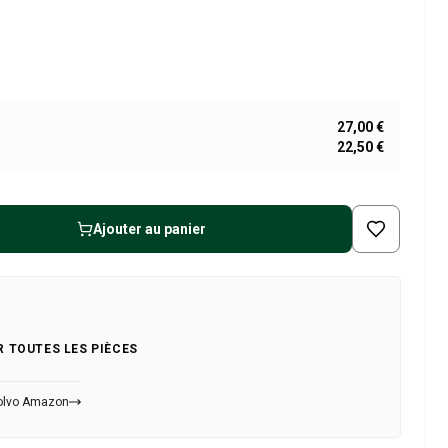
27,00 €
22,50 €
Ajouter au panier
R TOUTES LES PIÈCES
Volvo Amazon