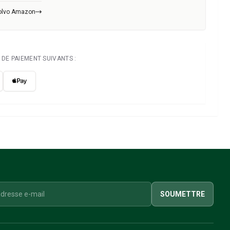
Volvo Amazon
DE PAIEMENT SUIVANTS :
SOUMETTRE