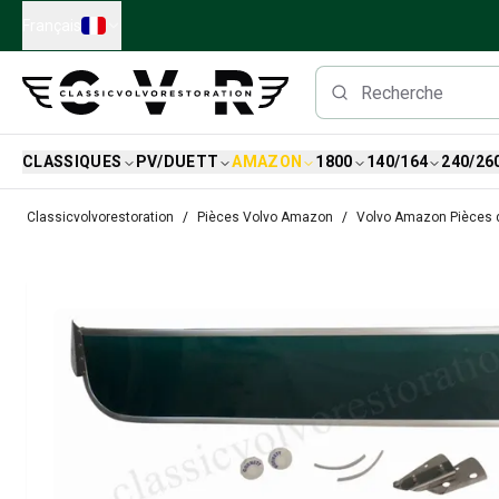
Skip to main content
Français
CLASSIQUES
PV/DUETT
AMAZON
1800
140/164
240/26
Pièces détachées Volvo classiques
Classicvolvorestoration
Pièces Volvo Amazon
Volvo Amazon Pièces 
Freins
Pièces Volvo PV/Duett
Système de freinage Volvo PV/Duett
Volvo PV/Duett Fuel/Exhaust system
Volvo PV/Duett Équipement électrique
Volvo PV/Duett Suspension avant
Volvo PV/Duett Pièces intérieures
Volvo PV/Duett Pièces de carrosserie
Volvo PV/Duett Transmission/Suspension arrière
Système de refroidissement Volvo PV/Duett
Pièces pour moteurs Volvo PV/Duett