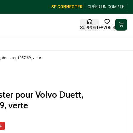
SE CONNECTER
CRÉER UN COMPTE
SUPPORT
FAVORIS
, Amazon, 1957-69, verte
ter pour Volvo Duett,
, verte
%