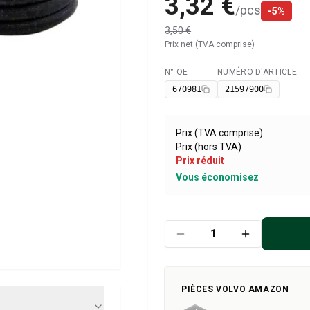
3,32 €
/
pcs
-
5
%
3,50 €
Prix net (TVA comprise)
N° OE
NUMÉRO D'ARTICLE
Disponible
670981
21597900
Prix (TVA comprise)
Prix (hors TVA)
Prix réduit
Vous économisez
PIÈCES VOLVO AMAZON