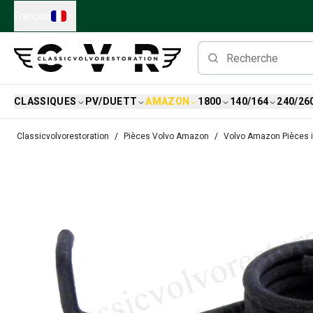
Skip to main content
Français
CLASSIQUES
PV/DUETT
AMAZON
1800
140/164
240/26
Pièces détachées Volvo classiques
Classicvolvorestoration
Pièces Volvo Amazon
Volvo Amazon Pièces i
Freins
Pièces Volvo PV/Duett
Système de freinage Volvo PV/Duett
Volvo PV/Duett Fuel/Exhaust system
Volvo PV/Duett Équipement électrique
Volvo PV/Duett Suspension avant
Volvo PV/Duett Pièces intérieures
Volvo PV/Duett Pièces de carrosserie
Volvo PV/Duett Transmission/Suspension arrière
Système de refroidissement Volvo PV/Duett
Pièces pour moteurs Volvo PV/Duett