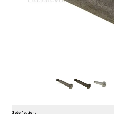
Volvo PV/Duett Divers
Tringlerie de l'accélérateur du moteur Volvo PV/Duett
Volvo PV/Duett Heater/Fresh Air
Volvo PV/Duett Roues/Enjoliveurs
Pièces Volvo Amazon
Volvo Amazon Pièces de carrosserie
Volvo Amazon Système de freinage
Volvo Amazon Système de refroidissement
Volvo Amazon Équipement électrique
Volvo Amazon Pièces de moteur
Liaison de l'accélérateur du moteur Volvo Amazon
Volvo Amazon Système de carburant/échappement
Volvo Amazon Suspension avant
Volvo Amazon Pièces intérieures
Volvo Amazon Chauffage/air frais
Volvo Amazon Transmission/Suspension arrière
Volvo Amazon Pièces diverses
Volvo Amazon Roues/Enjoliveurs
Spécifications