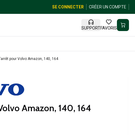
SE CONNECTER
CRÉER UN COMPTE
SUPPORT
FAVORIS
'arrêt pour Volvo Amazon, 140, 164
r Volvo Amazon, 140, 164