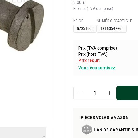
3,00 €
Prix net (TVA comprise)
N° OE
NUMÉRO D'ARTICLE
Disponible
673519
181605470
Prix (TVA comprise)
Prix (hors TVA)
Prix réduit
Vous économisez
PIÈCES VOLVO AMAZON
1 AN DE GARANTIE SU