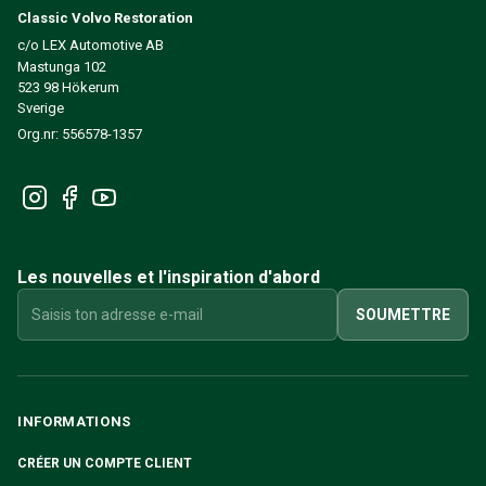
Tringlerie de l'accélérateur du moteur Volvo 240/260
Classic Volvo Restoration
Volvo 240/260 Système de refroidissement
c/o LEX Automotive AB
Mastunga 102
Volvo 240/260 Transmission/Suspension arrière
523 98 Hökerum
Volvo 240/260 Divers
Sverige
Pièces Volvo 740/760/780
Org.nr: 556578-1357
Volvo 740/760/780 Système de freinage
Volvo 700 Système de carburant/échappement
Volvo 740/760/780 Transmission/Suspension arrière
Volvo 700 Système de refroidissement
Volvo 740/760/780 Divers
Les nouvelles et l'inspiration d'abord
Volvo 740/760/780 Equipement électrique
Tringlerie de l'accélérateur du moteur Volvo 740/760/780
SOUMETTRE
Volvo 700 Système de chauffage/Unité d'air frais
Volvo 700 Roues/Enjoliveurs
Pièces du moteur Volvo 700
Volvo 740/760/780 Pièces de carrosserie
INFORMATIONS
Volvo 740/760/780 Pièces intérieures
Volvo 740/760/780 Train avant
CRÉER UN COMPTE CLIENT