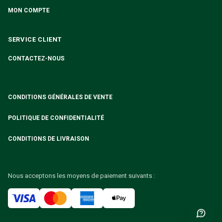
Pièces Volvo 850
MON COMPTE
Volvo 850 Système de freinage
Volvo 850 Roues/Chapeaux de moyeu
Volvo 850 Pièces de carrosserie
SERVICE CLIENT
Volvo 850 Système de carburant/échappement
CONTACTEZ-NOUS
Volvo 850 Pièces intérieures
Transmission Volvo 850
Volvo 850 Système de refroidissement
Volvo 850 Pièces de moteur
CONDITIONS GÉNÉRALES DE VENTE
Volvo 850 Équipement électrique
POLITIQUE DE CONFIDENTIALITÉ
Volvo 850 Système de chauffage
Volvo 850 Direction/suspension
CONDITIONS DE LIVRAISON
Volvo 850 Pièces diverses
Pièces Volvo 940/960
Freins
Nous acceptons les moyens de paiement suivants :
Électricité
Moteur
Carburant & Échappement
Jantes & Pneus