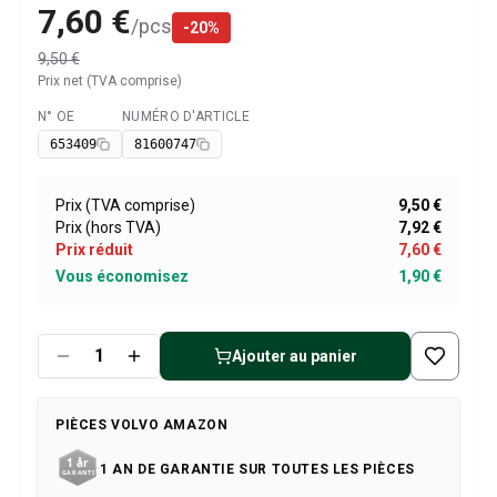
Pièces Volvo 1800
7,60 €
/
pcs
Volvo 1800 Système de freinage
-
20
%
Volvo 1800 Système de carburant/échappement
9,50 €
Volvo 1800 Pièces de carrosserie
Prix net (TVA comprise)
Volvo 1800 Système de refroidissement
N° OE
NUMÉRO D'ARTICLE
Disponible
Liaison de l'accélérateur du moteur Volvo 1800
653409
81600747
Pièces du moteur Volvo 1800
Volvo 1800 Équipement électrique
Prix (TVA comprise)
9,50 €
Volvo 1800 Suspension avant
Prix (hors TVA)
7,92 €
Volvo 1800 Transmission/Suspension arrière
Prix réduit
7,60 €
Volvo 1800 Pièces intérieures
Vous économisez
1,90 €
Volvo 1800 Système de chauffage/air frais (1961-73)
Volvo 1800 Jantes/Enjoliveurs
Volvo 1800 Divers
Ajouter au panier
Pièces Volvo 140/164
Volvo 140/164 Pièces de carrosserie
Volvo 140/164 Système de freinage
PIÈCES VOLVO AMAZON
Volvo 140/164 Système de refroidissement
1 AN DE GARANTIE SUR TOUTES LES PIÈCES
Volvo 140/164 Équipement électrique