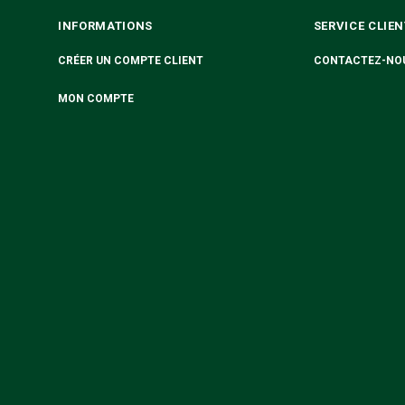
INFORMATIONS
SERVICE CLIEN
CRÉER UN COMPTE CLIENT
CONTACTEZ-NO
MON COMPTE