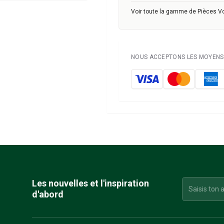
Voir toute la gamme de Pièces 
NOUS ACCEPTONS LES MOYENS 
Les nouvelles et l'inspiration
d'abord