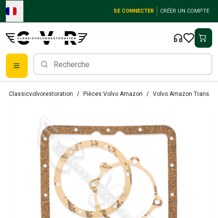
Skip to main content
SE CONNECTER
CRÉER UN COMPTE
Pièces détachées Volvo classiques
Classicvolvorestoration
Pièces Volvo Amazon
Volvo Amazon Transmis
Freins
Pièces Volvo PV/Duett
Système de freinage Volvo PV/Duett
Volvo PV/Duett Fuel/Exhaust system
Volvo PV/Duett Équipement électrique
Volvo PV/Duett Suspension avant
Volvo PV/Duett Pièces intérieures
Volvo PV/Duett Pièces de carrosserie
Volvo PV/Duett Transmission/Suspension arrière
Système de refroidissement Volvo PV/Duett
Pièces pour moteurs Volvo PV/Duett