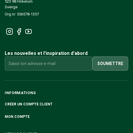
523 98 Hökerum
Tringlerie de l'accélérateur du moteur Volvo 240/260
Sverige
Volvo 240/260 Système de refroidissement
Org.nr: 556578-1357
Volvo 240/260 Transmission/Suspension arrière
Volvo 240/260 Divers
Pièces Volvo 740/760/780
Volvo 740/760/780 Système de freinage
Volvo 700 Système de carburant/échappement
Les nouvelles et l'inspiration d'abord
Volvo 740/760/780 Transmission/Suspension arrière
Volvo 700 Système de refroidissement
SOUMETTRE
Volvo 740/760/780 Divers
Volvo 740/760/780 Equipement électrique
Tringlerie de l'accélérateur du moteur Volvo 740/760/780
Volvo 700 Système de chauffage/Unité d'air frais
INFORMATIONS
Volvo 700 Roues/Enjoliveurs
Pièces du moteur Volvo 700
CRÉER UN COMPTE CLIENT
Volvo 740/760/780 Pièces de carrosserie
MON COMPTE
Volvo 740/760/780 Pièces intérieures
Volvo 740/760/780 Train avant