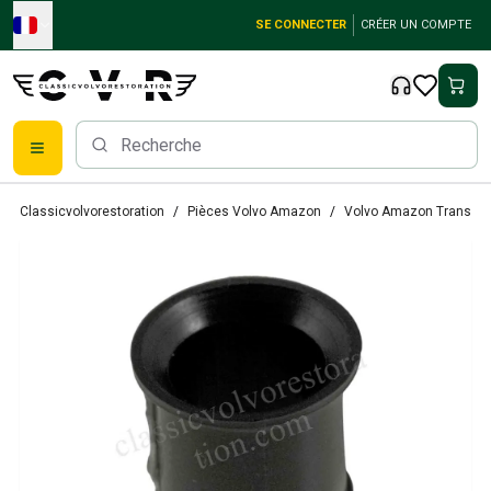
Skip to main content
SE CONNECTER
CRÉER UN COMPTE
Pièces détachées Volvo classiques
Classicvolvorestoration
Pièces Volvo Amazon
Volvo Amazon Transmis
Freins
Pièces Volvo PV/Duett
Système de freinage Volvo PV/Duett
Volvo PV/Duett Fuel/Exhaust system
Volvo PV/Duett Équipement électrique
Volvo PV/Duett Suspension avant
Volvo PV/Duett Pièces intérieures
Volvo PV/Duett Pièces de carrosserie
Volvo PV/Duett Transmission/Suspension arrière
Système de refroidissement Volvo PV/Duett
Pièces pour moteurs Volvo PV/Duett