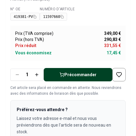
Pièces Volvo 1800
Volvo 1800 Système de freinage
N° OE
NUMÉRO D'ARTICLE
Disponible
Volvo 1800 Système de carburant/échappement
419381-PV
11597660
Volvo 1800 Pièces de carrosserie
Volvo 1800 Système de refroidissement
Prix (TVA comprise)
349,00 €
Liaison de l'accélérateur du moteur Volvo 1800
Prix (hors TVA)
290,83 €
Pièces du moteur Volvo 1800
Prix réduit
331,55 €
Volvo 1800 Équipement électrique
Vous économisez
17,45 €
Volvo 1800 Suspension avant
Volvo 1800 Transmission/Suspension arrière
Volvo 1800 Pièces intérieures
Précommander
Volvo 1800 Système de chauffage/air frais (1961-73)
Volvo 1800 Jantes/Enjoliveurs
Cet article sera placé en commande en attente. Nous reviendrons
avec des informations de livraison dès que possible.
Volvo 1800 Divers
Pièces Volvo 140/164
Volvo 140/164 Pièces de carrosserie
Préférez-vous attendre ?
Volvo 140/164 Système de freinage
Laissez votre adresse e-mail et nous vous
Volvo 140/164 Système de refroidissement
préviendrons dès que l'article sera de nouveau en
Volvo 140/164 Équipement électrique
stock.