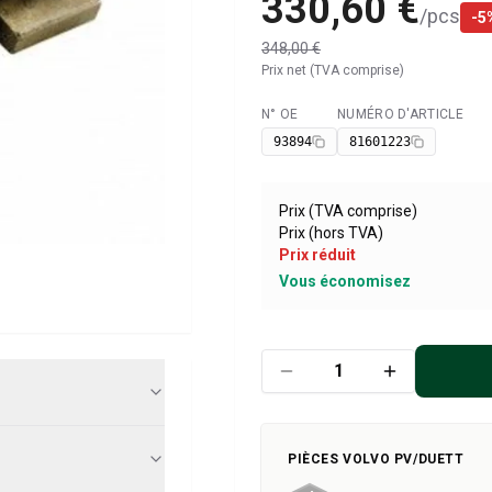
330,60 €
/
pcs
-
5
348,00 €
Prix net (TVA comprise)
N° OE
NUMÉRO D'ARTICLE
Disponible
93894
81601223
Prix (TVA comprise)
Prix (hors TVA)
Prix réduit
Vous économisez
PIÈCES VOLVO PV/DUETT