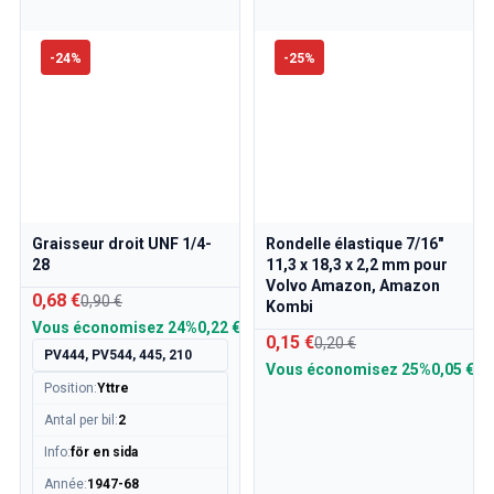
-
24
%
-
25
%
Graisseur droit UNF 1/4-
Rondelle élastique 7/16"
28
11,3 x 18,3 x 2,2 mm pour
Volvo Amazon, Amazon
0,68 €
0,90 €
Kombi
Vous économisez
24%
0,22 €
0,15 €
0,20 €
PV444, PV544, 445, 210
Vous économisez
25%
0,05 €
Position
:
Yttre
Antal per bil
:
2
Info
:
för en sida
Année
:
1947-68