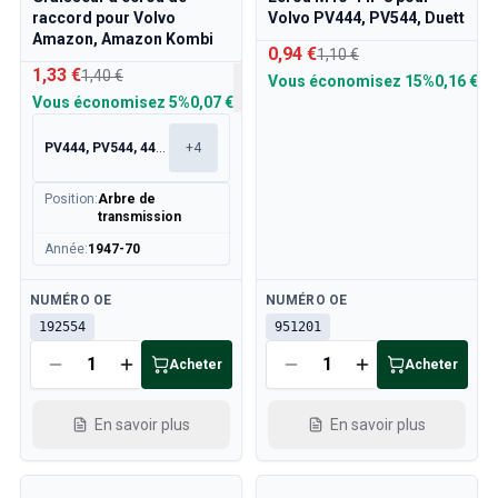
Refroidissement
raccord pour Volvo
Volvo PV444, PV544, Duett
Transmission
Amazon, Amazon Kombi
0,94 €
1,10 €
Commande des gaz
1,33 €
1,40 €
Vous économisez
15%
0,16 €
Châssis & Direction
Vous économisez
5%
0,07 €
Chauffage & Climatisation
Accessoires & Divers
PV444, PV544, 445, 210
+
4
Carrosserie
Intérieur
Position
:
Arbre de
transmission
Promotion
Promotion du mois
Année
:
1947-70
Disponible
Disponible
NUMÉRO OE
NUMÉRO OE
192554
951201
Acheter
Acheter
En savoir plus
En savoir plus