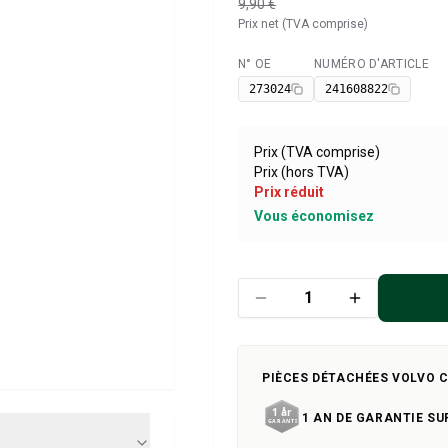
9,90 €
Prix net (TVA comprise)
N° OE
NUMÉRO D'ARTICLE
Disponible
273024
241608822
Prix (TVA comprise)
Prix (hors TVA)
Prix réduit
Vous économisez
PIÈCES DÉTACHÉES VOLVO 
1 AN DE GARANTIE SU