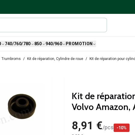
0
740/760/780
850
940/960
PROMOTION
Trumbroms
Kit de réparation, Cylindre de roue
Kit de réparation pour cyl
Kit de réparatio
Volvo Amazon,
8,91 €
/
pcs
-
10
%