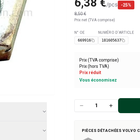
6,38 €
/
pcs
-
25
%
8,50 €
Prix net (TVA comprise)
N° OE
NUMÉRO D'ARTICLE
Disponible
669916
181605637
Prix (TVA comprise)
Prix (hors TVA)
Prix réduit
Vous économisez
PIÈCES DÉTACHÉES VOLVO 