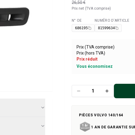
26,50 €
Prix net (TVA comprise)
N° OE
NUMÉRO D'ARTICLE
Disponible
686195
81599634
Prix (TVA comprise)
Prix (hors TVA)
Prix réduit
Vous économisez
PIÈCES VOLVO 140/164
1 AN DE GARANTIE SU