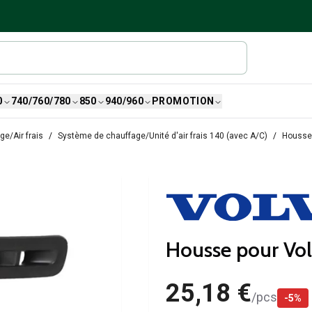
0
740/760/780
850
940/960
PROMOTION
e/Air frais
Système de chauffage/Unité d'air frais 140 (avec A/C)
Housse 
Housse pour Vol
25,18 €
/
pcs
-
5
%