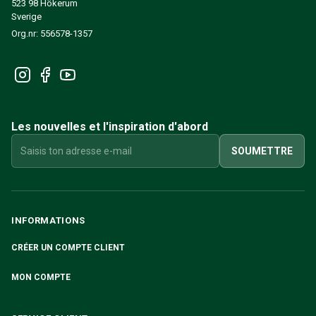
523 98 Hökerum
Tringlerie de l'accélérateur du moteur Volvo 240/260
Sverige
Volvo 240/260 Système de refroidissement
Org.nr: 556578-1357
Volvo 240/260 Transmission/Suspension arrière
Volvo 240/260 Divers
Pièces Volvo 740/760/780
Volvo 740/760/780 Système de freinage
Volvo 700 Système de carburant/échappement
Les nouvelles et l'inspiration d'abord
Volvo 740/760/780 Transmission/Suspension arrière
Volvo 700 Système de refroidissement
SOUMETTRE
Volvo 740/760/780 Divers
Volvo 740/760/780 Equipement électrique
Tringlerie de l'accélérateur du moteur Volvo 740/760/780
Volvo 700 Système de chauffage/Unité d'air frais
INFORMATIONS
Volvo 700 Roues/Enjoliveurs
Pièces du moteur Volvo 700
CRÉER UN COMPTE CLIENT
Volvo 740/760/780 Pièces de carrosserie
MON COMPTE
Volvo 740/760/780 Pièces intérieures
Volvo 740/760/780 Train avant