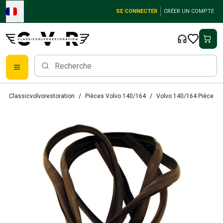
Skip to main content
SE CONNECTER
CRÉER UN COMPTE
Pièces détachées Volvo classiques
Classicvolvorestoration
Pièces Volvo 140/164
Volvo 140/164 Pièces d
Freins
Pièces Volvo PV/Duett
Système de freinage Volvo PV/Duett
Volvo PV/Duett Fuel/Exhaust system
Volvo PV/Duett Équipement électrique
Volvo PV/Duett Suspension avant
Volvo PV/Duett Pièces intérieures
Volvo PV/Duett Pièces de carrosserie
Volvo PV/Duett Transmission/Suspension arrière
Système de refroidissement Volvo PV/Duett
Pièces pour moteurs Volvo PV/Duett