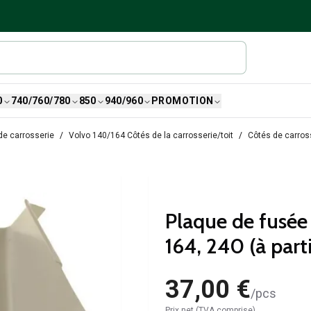
0
740/760/780
850
940/960
PROMOTION
de carrosserie
Volvo 140/164 Côtés de la carrosserie/toit
Côtés de carros
Plaque de fusée 
164, 240 (à parti
37,00 €
/
pcs
Prix net (TVA comprise)