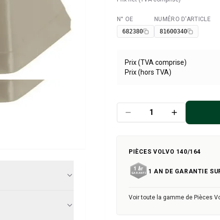
N° OE
NUMÉRO D'ARTICLE
Disponible
682380
81600340
Prix (TVA comprise)
Prix (hors TVA)
PIÈCES VOLVO 140/164
1 AN DE GARANTIE SU
Voir toute la gamme de Pièces V