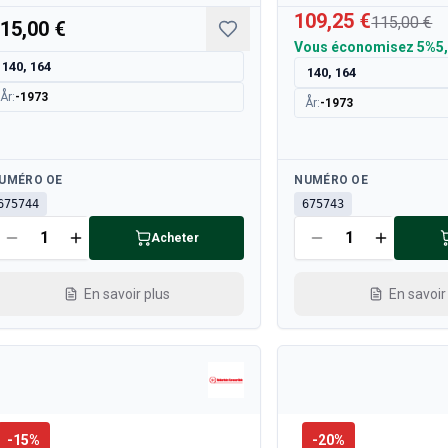
109,25 €
115,00 €
15,00 €
Vous économisez
5%
5
140, 164
140, 164
År
:
-1973
År
:
-1973
sponible
Disponible
UMÉRO OE
NUMÉRO OE
675744
675743
Acheter
En savoir plus
En savoir
-
15
%
-
20
%