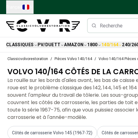
Skip to main content
Français
CLASSIQUES
PV/DUETT
AMAZON
1800
140/164
240/26
Pièces détachées Volvo classiques
Classicvolvorestoration
Pièces Volvo 140/164
Volvo 140/164 Pièces 
Freins
VOLVO 140/164 CÔTÉS DE LA CARRO
Pièces Volvo PV/Duett
Système de freinage Volvo PV/Duett
La rouille sur les bords d'ailes avant, les bas de caisse
Volvo PV/Duett Fuel/Exhaust system
roue est le problème classique des 142, 144, 145 et 164
Volvo PV/Duett Équipement électrique
souvent l'ampleur du travail de tôlerie. Les sous-group
Volvo PV/Duett Suspension avant
couvrent les côtés de carrosserie, les parties de toit e
Volvo PV/Duett Pièces intérieures
toute la série 1967-75, afin que vous puissiez associer 
Volvo PV/Duett Pièces de carrosserie
carrosserie et à l'année-modèle.
Volvo PV/Duett Transmission/Suspension arrière
Système de refroidissement Volvo PV/Duett
Côtés de carrosserie Volvo 145 (1967-72)
Côtés de carrosser
Pièces pour moteurs Volvo PV/Duett