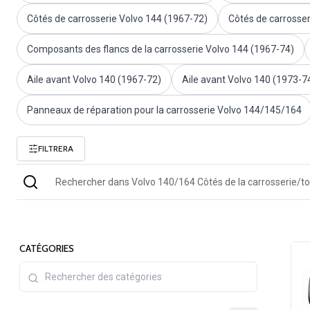
Volvo PV/Duett Divers
Côtés de carrosserie Volvo 144 (1967-72)
Côtés de carrosser
Tringlerie de l'accélérateur du moteur Volvo PV/Duett
Volvo PV/Duett Heater/Fresh Air
Composants des flancs de la carrosserie Volvo 144 (1967-74)
Volvo PV/Duett Roues/Enjoliveurs
Pièces Volvo Amazon
Aile avant Volvo 140 (1967-72)
Aile avant Volvo 140 (1973-7
Volvo Amazon Pièces de carrosserie
Panneaux de réparation pour la carrosserie Volvo 144/145/164
Volvo Amazon Système de freinage
Volvo Amazon Système de refroidissement
Volvo Amazon Équipement électrique
FILTRERA
Volvo Amazon Pièces de moteur
Liaison de l'accélérateur du moteur Volvo Amazon
Volvo Amazon Système de carburant/échappement
Volvo Amazon Suspension avant
Volvo Amazon Pièces intérieures
Volvo Amazon Chauffage/air frais
CATÉGORIES
Volvo Amazon Transmission/Suspension arrière
Volvo Amazon Pièces diverses
Volvo Amazon Roues/Enjoliveurs