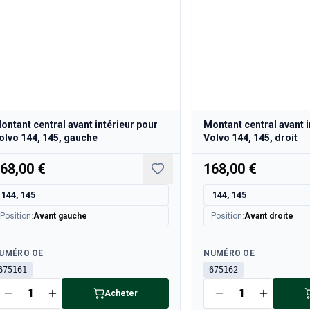
ontant central avant intérieur pour
Montant central avant i
olvo 144, 145, gauche
Volvo 144, 145, droit
68,00 €
168,00 €
144, 145
144, 145
Position
:
Avant gauche
Position
:
Avant droite
sponible
Disponible
UMÉRO OE
NUMÉRO OE
675161
675162
Acheter