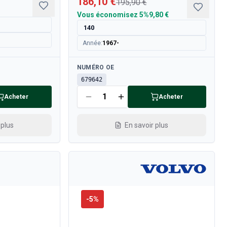
186,10 €
195,90 €
Vous économisez
5%
9,80 €
140
Année
:
1967-
Disponible
NUMÉRO OE
679642
Acheter
Acheter
 plus
En savoir plus
-
5
%