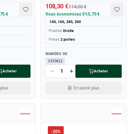
108,30 €
114,00 €
,75 €
Vous économisez
5%
5,70 €
140, 160, 240, 260
Position
:
Droite
Portes
:
2 portes
Disponible
NUMÉRO OE
1315612
Acheter
Acheter
 plus
En savoir plus
-
20
%