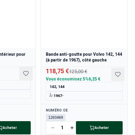
ntérieur pour
Bande anti-goutte pour Volvo 142, 144
(à partir de 1967), côté gauche
118,75 €
125,00 €
Vous économisez
5%
6,25 €
142, 144
År
:
1967-
Disponible
NUMÉRO OE
1203469
Acheter
Acheter