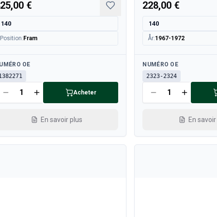
25,00 €
228,00 €
140
140
Position
:
Fram
År
:
1967-1972
sponible
Disponible
UMÉRO OE
NUMÉRO OE
1382271
2323-2324
Acheter
En savoir plus
En savoir