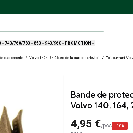
0
740/760/780
850
940/960
PROMOTION
de carrosserie
Volvo 140/164 Côtés de la carrosserie/toit
Toit ouvrant Vo
Bande de protec
Volvo 140, 164,
4,95 €
/
pcs
-
10
%