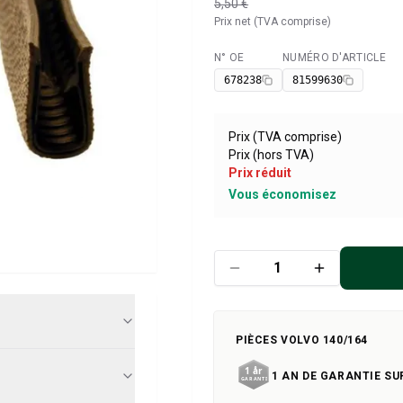
5,50 €
Prix net (TVA comprise)
N° OE
NUMÉRO D'ARTICLE
Disponible
678238
81599630
Prix (TVA comprise)
Prix (hors TVA)
Prix réduit
Vous économisez
PIÈCES VOLVO 140/164
1 AN DE GARANTIE SU