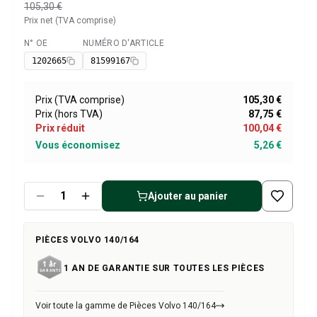
Pièces Volvo 1800
105,30 €
Volvo 1800 Système de freinage
Prix net (TVA comprise)
Volvo 1800 Système de carburant/échappement
N° OE
NUMÉRO D'ARTICLE
Disponible
Volvo 1800 Pièces de carrosserie
1202665
81599167
Volvo 1800 Système de refroidissement
Liaison de l'accélérateur du moteur Volvo 1800
Prix (TVA comprise)
105,30 €
Pièces du moteur Volvo 1800
Prix (hors TVA)
87,75 €
Volvo 1800 Équipement électrique
Prix réduit
100,04 €
Volvo 1800 Suspension avant
Vous économisez
5,26 €
Volvo 1800 Transmission/Suspension arrière
Volvo 1800 Pièces intérieures
Volvo 1800 Système de chauffage/air frais (1961-73)
Ajouter au panier
Volvo 1800 Jantes/Enjoliveurs
Volvo 1800 Divers
Pièces Volvo 140/164
PIÈCES VOLVO 140/164
Volvo 140/164 Pièces de carrosserie
1 AN DE GARANTIE SUR TOUTES LES PIÈCES
Volvo 140/164 Système de freinage
Volvo 140/164 Système de refroidissement
Volvo 140/164 Équipement électrique
Voir toute la gamme de Pièces Volvo 140/164