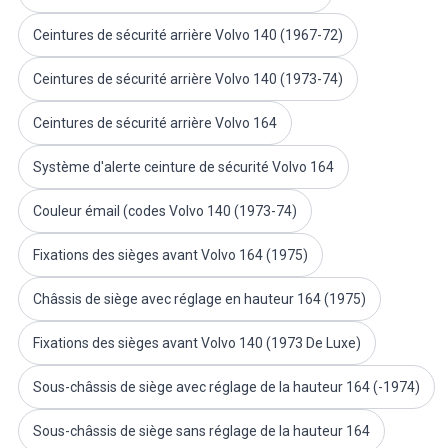
Tringlerie de l'accélérateur du moteur Volvo 240/260
Ceintures de sécurité arrière Volvo 140 (1967-72)
Volvo 240/260 Système de refroidissement
Volvo 240/260 Transmission/Suspension arrière
Ceintures de sécurité arrière Volvo 140 (1973-74)
Volvo 240/260 Divers
Pièces Volvo 740/760/780
Ceintures de sécurité arrière Volvo 164
Volvo 740/760/780 Système de freinage
Volvo 700 Système de carburant/échappement
Système d'alerte ceinture de sécurité Volvo 164
Volvo 740/760/780 Transmission/Suspension arrière
Volvo 700 Système de refroidissement
Couleur émail (codes Volvo 140 (1973-74)
Volvo 740/760/780 Divers
Fixations des sièges avant Volvo 164 (1975)
Volvo 740/760/780 Equipement électrique
Tringlerie de l'accélérateur du moteur Volvo 740/760/780
Châssis de siège avec réglage en hauteur 164 (1975)
Volvo 700 Système de chauffage/Unité d'air frais
Volvo 700 Roues/Enjoliveurs
Fixations des sièges avant Volvo 140 (1973 De Luxe)
Pièces du moteur Volvo 700
Volvo 740/760/780 Pièces de carrosserie
Sous-châssis de siège avec réglage de la hauteur 164 (-1974)
Volvo 740/760/780 Pièces intérieures
Volvo 740/760/780 Train avant
Sous-châssis de siège sans réglage de la hauteur 164