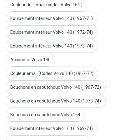
Couleur de l'émail (codes Volvo 164 )
Volvo PV/Duett Divers
Tringlerie de l'accélérateur du moteur Volvo PV/Duett
Equipement intérieur Volvo 140 (1967-71)
Volvo PV/Duett Heater/Fresh Air
Volvo PV/Duett Roues/Enjoliveurs
Equipement intérieur Volvo 140 (1972-74)
Pièces Volvo Amazon
Volvo Amazon Pièces de carrosserie
Equipement intérieur Volvo 140 (1973-74)
Volvo Amazon Système de freinage
Volvo Amazon Système de refroidissement
Accoudoir Volvo 140
Volvo Amazon Équipement électrique
Volvo Amazon Pièces de moteur
Couleur émail (Codes Volvo 140 (1967-72)
Liaison de l'accélérateur du moteur Volvo Amazon
Bouchons en caoutchouc Volvo 140 (1967-72)
Volvo Amazon Système de carburant/échappement
Volvo Amazon Suspension avant
Bouchons en caoutchouc Volvo 140 (1973-74)
Volvo Amazon Pièces intérieures
Volvo Amazon Chauffage/air frais
Bouchons en caoutchouc Volvo 164
Volvo Amazon Transmission/Suspension arrière
Volvo Amazon Pièces diverses
Equipement intérieur Volvo 164 (1969-74)
Volvo Amazon Roues/Enjoliveurs