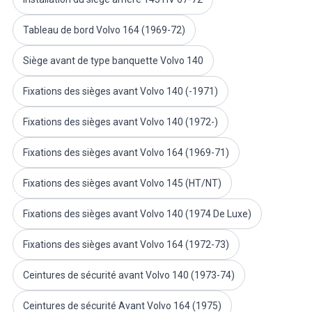
Tringlerie de l'accélérateur du moteur Volvo 140/164
Pièces du moteur Volvo 140/164
Tableau de bord Volvo 164 (1969-72)
Volvo 140/164 Suspension avant
Volvo 140/164 Système de carburant/échappement
Siège avant de type banquette Volvo 140
Volvo 140/164 Chauffage/Air frais
Volvo 140/164 Pièces intérieures
Fixations des sièges avant Volvo 140 (-1971)
Volvo 140/164 Transmission/Suspension arrière
Fixations des sièges avant Volvo 140 (1972-)
Volvo 140/164 Divers
Volvo 140/164 Roues/Enjoliveurs
Fixations des sièges avant Volvo 164 (1969-71)
Pièces Volvo 240/260
Volvo 240/260 Système de freinage
Fixations des sièges avant Volvo 145 (HT/NT)
Volvo 240/260 Système de carburant/échappement
Volvo 240/260 Équipement électrique
Fixations des sièges avant Volvo 140 (1974 De Luxe)
Volvo 240/260 Suspension avant
Volvo 240/260 Pièces intérieures
Fixations des sièges avant Volvo 164 (1972-73)
Jantes Volvo 240/260
Volvo 240/260 Pièces de moteur
Ceintures de sécurité avant Volvo 140 (1973-74)
Volvo 240/260 Pièces de carrosserie
Ceintures de sécurité Avant Volvo 164 (1975)
Volvo 240/260 Chauffage/Air frais