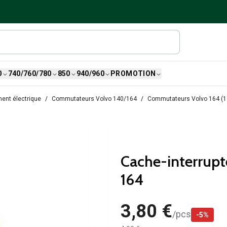
0
740/760/780
850
940/960
PROMOTION
ent électrique
Commutateurs Volvo 140/164
Commutateurs Volvo 164 (1
Cache-interrupt
164
3,80 €
/
pcs
-
5
%