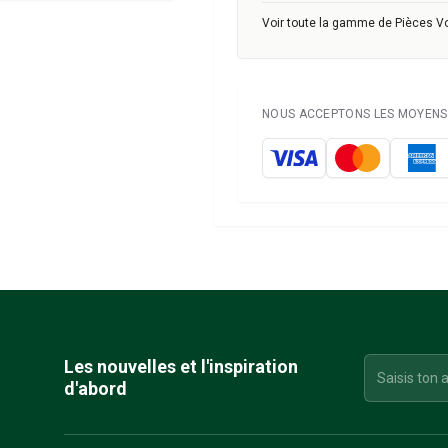
Voir toute la gamme de Pièces V
NOUS ACCEPTONS LES MOYENS 
Les nouvelles et l'inspiration
d'abord