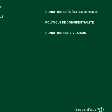
T
CONDITIONS GÉNÉRALES DE VENTE
US
POLITIQUE DE CONFIDENTIALITÉ
CONDITIONS DE LIVRAISON
Besoin d'aide ?