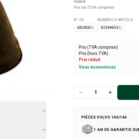
4,00 €
Prix net (TVA comprise)
N° OE
NUMÉRO D'ARTICLE
Disponible
681850
81599653
Prix (TVA comprise)
Prix (hors TVA)
Prix réduit
Vous économisez
PIÈCES VOLVO 140/164
1 AN DE GARANTIE SU