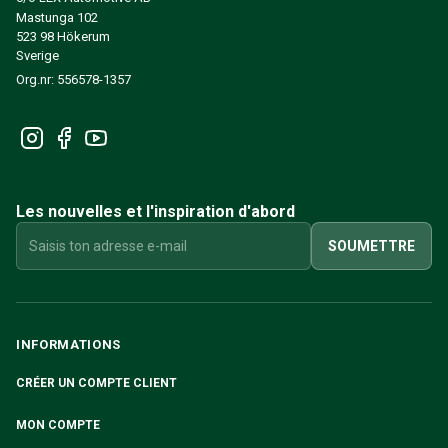
Tringlerie de l'accélérateur du moteur Volvo 240/260
Mastunga 102
523 98 Hökerum
Volvo 240/260 Système de refroidissement
Sverige
Volvo 240/260 Transmission/Suspension arrière
Org.nr: 556578-1357
Volvo 240/260 Divers
Pièces Volvo 740/760/780
Volvo 740/760/780 Système de freinage
Volvo 700 Système de carburant/échappement
Volvo 740/760/780 Transmission/Suspension arrière
Volvo 700 Système de refroidissement
Les nouvelles et l'inspiration d'abord
Volvo 740/760/780 Divers
SOUMETTRE
Volvo 740/760/780 Equipement électrique
Tringlerie de l'accélérateur du moteur Volvo 740/760/780
Volvo 700 Système de chauffage/Unité d'air frais
Volvo 700 Roues/Enjoliveurs
INFORMATIONS
Pièces du moteur Volvo 700
Volvo 740/760/780 Pièces de carrosserie
CRÉER UN COMPTE CLIENT
Volvo 740/760/780 Pièces intérieures
Volvo 740/760/780 Train avant
MON COMPTE