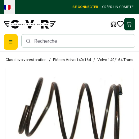
Skip to main content
SE CONNECTER
CRÉER UN COMPTE
Pièces détachées Volvo classiques
Classicvolvorestoration
Pièces Volvo 140/164
Volvo 140/164 Transmis
Freins
Pièces Volvo PV/Duett
Système de freinage Volvo PV/Duett
Volvo PV/Duett Fuel/Exhaust system
Volvo PV/Duett Équipement électrique
Volvo PV/Duett Suspension avant
Volvo PV/Duett Pièces intérieures
Volvo PV/Duett Pièces de carrosserie
Volvo PV/Duett Transmission/Suspension arrière
Système de refroidissement Volvo PV/Duett
Pièces pour moteurs Volvo PV/Duett