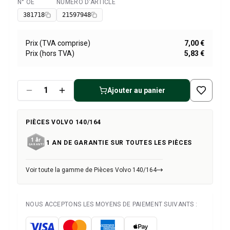
Pièces Volvo 1800
N° OE
NUMÉRO D'ARTICLE
Disponible
Volvo 1800 Système de freinage
381718
21597948
Volvo 1800 Système de carburant/échappement
Volvo 1800 Pièces de carrosserie
Prix (TVA comprise)
7,00 €
Volvo 1800 Système de refroidissement
Prix (hors TVA)
5,83 €
Liaison de l'accélérateur du moteur Volvo 1800
Pièces du moteur Volvo 1800
Volvo 1800 Équipement électrique
Ajouter au panier
Volvo 1800 Suspension avant
Volvo 1800 Transmission/Suspension arrière
PIÈCES VOLVO 140/164
Volvo 1800 Pièces intérieures
Volvo 1800 Système de chauffage/air frais (1961-73)
1 AN DE GARANTIE SUR TOUTES LES PIÈCES
Volvo 1800 Jantes/Enjoliveurs
Volvo 1800 Divers
Voir toute la gamme de Pièces Volvo 140/164
Pièces Volvo 140/164
Volvo 140/164 Pièces de carrosserie
Volvo 140/164 Système de freinage
NOUS ACCEPTONS LES MOYENS DE PAIEMENT SUIVANTS :
Volvo 140/164 Système de refroidissement
Volvo 140/164 Équipement électrique