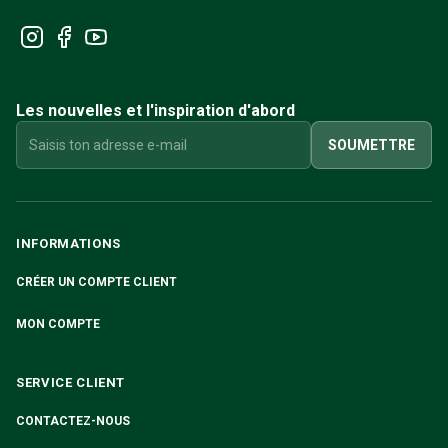
Tringlerie de l'accélérateur du moteur Volvo 240/260
Volvo 240/260 Système de refroidissement
Volvo 240/260 Transmission/Suspension arrière
Volvo 240/260 Divers
Les nouvelles et l'inspiration d'abord
Pièces Volvo 740/760/780
Volvo 740/760/780 Système de freinage
SOUMETTRE
Volvo 700 Système de carburant/échappement
Volvo 740/760/780 Transmission/Suspension arrière
Volvo 700 Système de refroidissement
Volvo 740/760/780 Divers
INFORMATIONS
Volvo 740/760/780 Equipement électrique
Tringlerie de l'accélérateur du moteur Volvo 740/760/780
CRÉER UN COMPTE CLIENT
Volvo 700 Système de chauffage/Unité d'air frais
MON COMPTE
Volvo 700 Roues/Enjoliveurs
Pièces du moteur Volvo 700
Volvo 740/760/780 Pièces de carrosserie
SERVICE CLIENT
Volvo 740/760/780 Pièces intérieures
CONTACTEZ-NOUS
Volvo 740/760/780 Train avant