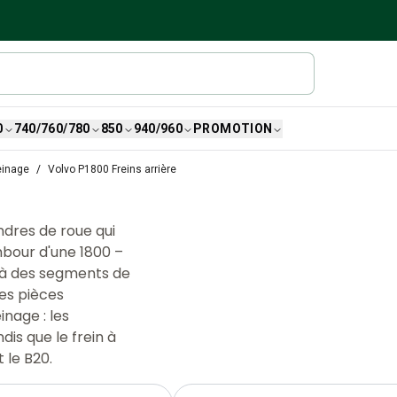
0
740/760/780
850
940/960
PROMOTION
einage
Volvo P1800 Freins arrière
indres de roue qui
ambour d'une 1800 –
t à des segments de
Les pièces
nage : les
dis que le frein à
 le B20.