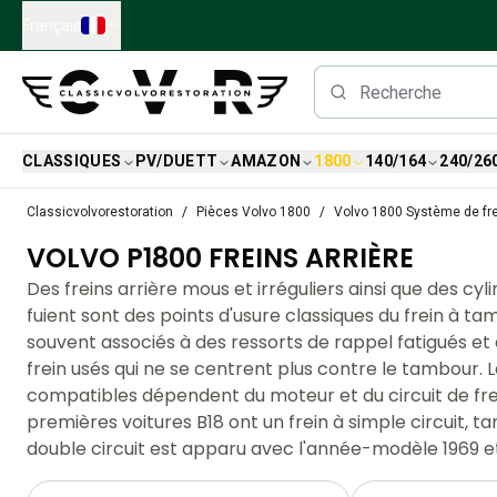
Skip to main content
Français
CLASSIQUES
PV/DUETT
AMAZON
1800
140/164
240/26
Pièces détachées Volvo classiques
Classicvolvorestoration
Pièces Volvo 1800
Volvo 1800 Système de fr
Freins
VOLVO P1800 FREINS ARRIÈRE
Pièces Volvo PV/Duett
Système de freinage Volvo PV/Duett
Des freins arrière mous et irréguliers ainsi que des cyl
Volvo PV/Duett Fuel/Exhaust system
fuient sont des points d'usure classiques du frein à t
Volvo PV/Duett Équipement électrique
souvent associés à des ressorts de rappel fatigués e
Volvo PV/Duett Suspension avant
frein usés qui ne se centrent plus contre le tambour. 
Volvo PV/Duett Pièces intérieures
compatibles dépendent du moteur et du circuit de frei
Volvo PV/Duett Pièces de carrosserie
premières voitures B18 ont un frein à simple circuit, tan
Volvo PV/Duett Transmission/Suspension arrière
double circuit est apparu avec l'année-modèle 1969 et
Système de refroidissement Volvo PV/Duett
Pièces pour moteurs Volvo PV/Duett