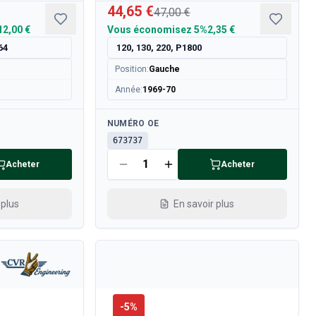
44,65 €
47,00 €
12,00 €
Vous économisez
5%
2,35 €
64
120, 130, 220, P1800
Position
:
Gauche
Année
:
1969-70
Disponible
NUMÉRO OE
673737
Acheter
Acheter
 plus
En savoir plus
-
5
%