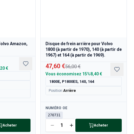
 Volvo Amazon,
Disque de frein arrière pour Volvo
1800 (à partir de 1970), 140 (à partir de
1967) et 164 (à partir de 1969).
47,60 €
56,00 €
,20 €
Vous économisez
15%
8,40 €
1800E, P1800ES, 140, 164
Position
:
Arrière
Disponible
NUMÉRO OE
270731
Acheter
Acheter