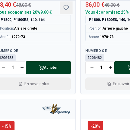
8,40 €
36,00 €
48,00 €
48,00 €
ous économisez
20%
9,60 €
Vous économisez
25%
P1800, P1800ES, 140, 164
P1800, P1800ES, 140, 1
Position
:
Arrière droite
Position
:
Arrière gauche
Année
:
1970-73
Année
:
1970-73
sponible
Disponible
UMÉRO OE
NUMÉRO OE
1206483
1206482
Acheter
En savoir plus
En savoir
-
15
%
-
20
%