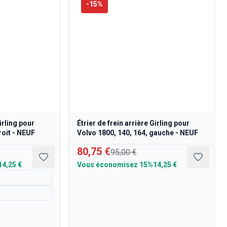
-
15
%
Girling pour
Étrier de frein arrière Girling pour
roit - NEUF
Volvo 1800, 140, 164, gauche - NEUF
80,75 €
95,00 €
14,25 €
Vous économisez
15%
14,25 €