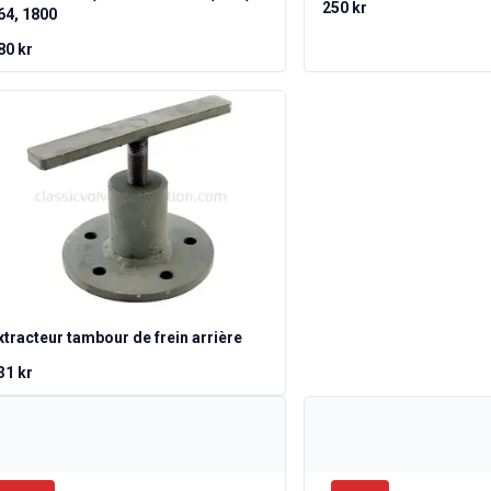
250 kr
64, 1800
80 kr
xtracteur tambour de frein arrière
31 kr