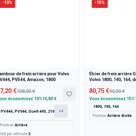
-
10
%
-
15
%
ambour de frein arrière pour Volvo
Étrier de frein arrière 
V444, PV544, Amazon, 1800
Volvo 1800, 140, 164, d
7,20 €
80,75 €
108,00 €
95,00 €
ous économisez
10%
10,80 €
Vous économisez
15%
1800, 140, 164
PV444, PV544, Duett 445, 210
+
4
Position
:
Arrière droite
Position
:
Arrière
Qté par véhicule
:
2