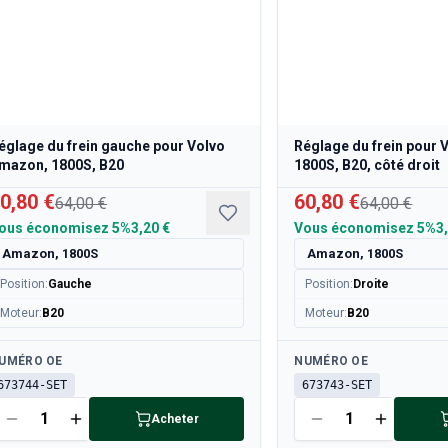
églage du frein gauche pour Volvo
Réglage du frein pour
mazon, 1800S, B20
1800S, B20, côté droit
0,80 €
60,80 €
64,00 €
64,00 €
ous économisez
5%
3,20 €
Vous économisez
5%
3
Amazon, 1800S
Amazon, 1800S
Position
:
Gauche
Position
:
Droite
Moteur
:
B20
Moteur
:
B20
sponible
Disponible
UMÉRO OE
NUMÉRO OE
673744-SET
673743-SET
Acheter