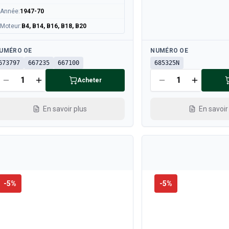
Année
:
1947-70
Moteur
:
B4, B14, B16, B18, B20
sponible
Disponible
UMÉRO OE
NUMÉRO OE
673797
667235
667100
685325N
Acheter
En savoir plus
En savoir
-
5
%
-
5
%