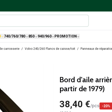
0
740/760/780
850
940/960
PROMOTION
de carrosserie
Volvo 240/260 Flancs de caisse/toit
Panneaux de réparatio
Bord d'aile arri
partir de 1979)
38,40 €
/
pcs
-
20
%