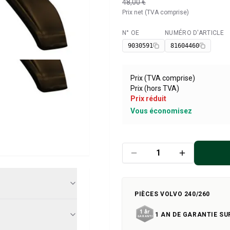
48,00 €
Prix net (TVA comprise)
N° OE
NUMÉRO D'ARTICLE
Disponible
9030591
81604460
Prix (TVA comprise)
Prix (hors TVA)
Prix réduit
Vous économisez
PIÈCES VOLVO 240/260
1 AN DE GARANTIE SU