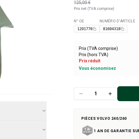
125,00 €
Prix net (TVA comprise)
N° OE
NUMÉRO D'ARTICLE
Disponible
1201776
81604318
Prix (TVA comprise)
Prix (hors TVA)
Prix réduit
Vous économisez
PIÈCES VOLVO 240/260
1 AN DE GARANTIE SU