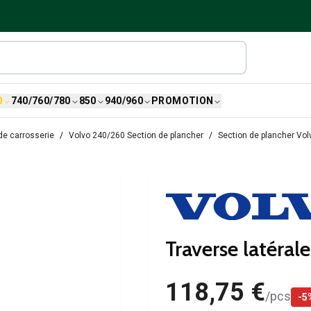
0
740/760/780
850
940/960
PROMOTION
de carrosserie
Volvo 240/260 Section de plancher
Section de plancher Vo
Traverse latéra
118,75 €
/
pcs
-
5