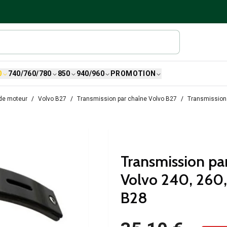
0
740/760/780
850
940/960
PROMOTION
de moteur
Volvo B27
Transmission par chaîne Volvo B27
Transmission 
Transmission par
Volvo 240, 260,
B28