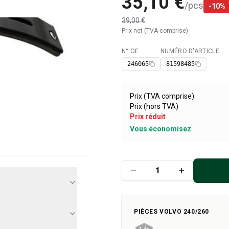
35,10 €
/
pcs
-
10
%
39,00 €
Prix net (TVA comprise)
N° OE
NUMÉRO D'ARTICLE
Disponible
246065
81598485
Prix (TVA comprise)
Prix (hors TVA)
Prix réduit
Vous économisez
PIÈCES VOLVO 240/260