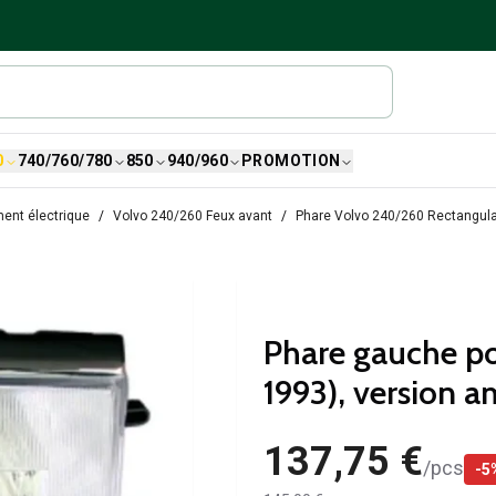
0
740/760/780
850
940/960
PROMOTION
ent électrique
Volvo 240/260 Feux avant
Phare Volvo 240/260 Rectangulai
Phare gauche po
1993), version 
137,75 €
/
pcs
-
5