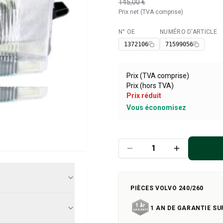
145,00 €
Prix net (TVA comprise)
N° OE
NUMÉRO D'ARTICLE
Disponible
1372106
71599056
Prix (TVA comprise)
Prix (hors TVA)
Prix réduit
Vous économisez
PIÈCES VOLVO 240/260
1 AN DE GARANTIE SU