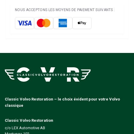
Tringlerie de l'accélérateur du moteur Volvo 140/164
Pièces du moteur Volvo 140/164
NOUS ACCEPTONS LES MOYENS DE PAIEMENT SUIVANTS :
Volvo 140/164 Suspension avant
Volvo 140/164 Système de carburant/échappement
Volvo 140/164 Chauffage/Air frais
Volvo 140/164 Pièces intérieures
Volvo 140/164 Transmission/Suspension arrière
Volvo 140/164 Divers
Volvo 140/164 Roues/Enjoliveurs
Pièces Volvo 240/260
Volvo 240/260 Système de freinage
Volvo 240/260 Système de carburant/échappement
Volvo 240/260 Équipement électrique
Volvo 240/260 Suspension avant
Classic Volvo Restoration – le choix évident pour votre Volvo
Volvo 240/260 Pièces intérieures
classique
Jantes Volvo 240/260
Volvo 240/260 Pièces de moteur
Classic Volvo Restoration
Volvo 240/260 Pièces de carrosserie
c/o LEX Automotive AB
Volvo 240/260 Chauffage/Air frais
Mastunga 102