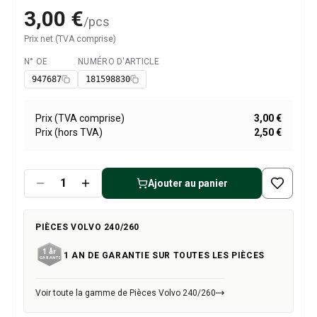
Pièces Volvo 1800
3,00 €
Volvo 1800 Système de freinage
/
pcs
Volvo 1800 Système de carburant/échappement
Prix net (TVA comprise)
Volvo 1800 Pièces de carrosserie
N° OE
NUMÉRO D'ARTICLE
Disponible
Volvo 1800 Système de refroidissement
947687
181598830
Liaison de l'accélérateur du moteur Volvo 1800
Pièces du moteur Volvo 1800
Prix (TVA comprise)
3,00 €
Volvo 1800 Équipement électrique
Prix (hors TVA)
2,50 €
Volvo 1800 Suspension avant
Volvo 1800 Transmission/Suspension arrière
Volvo 1800 Pièces intérieures
Ajouter au panier
Volvo 1800 Système de chauffage/air frais (1961-73)
Volvo 1800 Jantes/Enjoliveurs
Volvo 1800 Divers
PIÈCES VOLVO 240/260
Pièces Volvo 140/164
Volvo 140/164 Pièces de carrosserie
1 AN DE GARANTIE SUR TOUTES LES PIÈCES
Volvo 140/164 Système de freinage
Volvo 140/164 Système de refroidissement
Voir toute la gamme de Pièces Volvo 240/260
Volvo 140/164 Équipement électrique