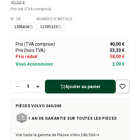
Pièces Volvo 1800
40,00 €
Volvo 1800 Système de freinage
Prix net (TVA comprise)
Volvo 1800 Système de carburant/échappement
N° OE
NUMÉRO D'ARTICLE
Disponible
Volvo 1800 Pièces de carrosserie
1306836
11595325
Volvo 1800 Système de refroidissement
Liaison de l'accélérateur du moteur Volvo 1800
Prix (TVA comprise)
40,00 €
Pièces du moteur Volvo 1800
Prix (hors TVA)
33,33 €
Volvo 1800 Équipement électrique
Prix réduit
38,00 €
Volvo 1800 Suspension avant
Vous économisez
2,00 €
Volvo 1800 Transmission/Suspension arrière
Volvo 1800 Pièces intérieures
Volvo 1800 Système de chauffage/air frais (1961-73)
Ajouter au panier
Volvo 1800 Jantes/Enjoliveurs
Volvo 1800 Divers
Pièces Volvo 140/164
PIÈCES VOLVO 240/260
Volvo 140/164 Pièces de carrosserie
1 AN DE GARANTIE SUR TOUTES LES PIÈCES
Volvo 140/164 Système de freinage
Volvo 140/164 Système de refroidissement
Volvo 140/164 Équipement électrique
Voir toute la gamme de Pièces Volvo 240/260