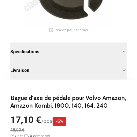
Volvo PV/Duett Divers
Tringlerie de l'accélérateur du moteur Volvo PV/Duett
Volvo PV/Duett Heater/Fresh Air
Volvo PV/Duett Roues/Enjoliveurs
Pincez pour zoomer
Pièces Volvo Amazon
Volvo Amazon Pièces de carrosserie
Volvo Amazon Système de freinage
Spécifications
Volvo Amazon Système de refroidissement
Volvo Amazon Équipement électrique
Livraison
Volvo Amazon Pièces de moteur
Liaison de l'accélérateur du moteur Volvo Amazon
Volvo Amazon Système de carburant/échappement
Volvo Amazon Suspension avant
Bague d'axe de pédale pour Volvo Amazon,
Volvo Amazon Pièces intérieures
Amazon Kombi, 1800, 140, 164, 240
Volvo Amazon Chauffage/air frais
Volvo Amazon Transmission/Suspension arrière
17,10 €
/
pcs
-
5
%
Volvo Amazon Pièces diverses
Volvo Amazon Roues/Enjoliveurs
18,00 €
Prix net (TVA comprise)