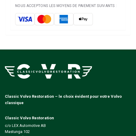
Tringlerie de l'accélérateur du moteur Volvo 140/164
NOUS ACCEPTONS LES MOYENS DE PAIEMENT SUIVANTS :
Pièces du moteur Volvo 140/164
Volvo 140/164 Suspension avant
Volvo 140/164 Système de carburant/échappement
Volvo 140/164 Chauffage/Air frais
Volvo 140/164 Pièces intérieures
Volvo 140/164 Transmission/Suspension arrière
Volvo 140/164 Divers
Volvo 140/164 Roues/Enjoliveurs
Pièces Volvo 240/260
Volvo 240/260 Système de freinage
Volvo 240/260 Système de carburant/échappement
Volvo 240/260 Équipement électrique
Classic Volvo Restoration – le choix évident pour votre Volvo
Volvo 240/260 Suspension avant
classique
Volvo 240/260 Pièces intérieures
Jantes Volvo 240/260
Classic Volvo Restoration
Volvo 240/260 Pièces de moteur
c/o LEX Automotive AB
Volvo 240/260 Pièces de carrosserie
Mastunga 102
Volvo 240/260 Chauffage/Air frais