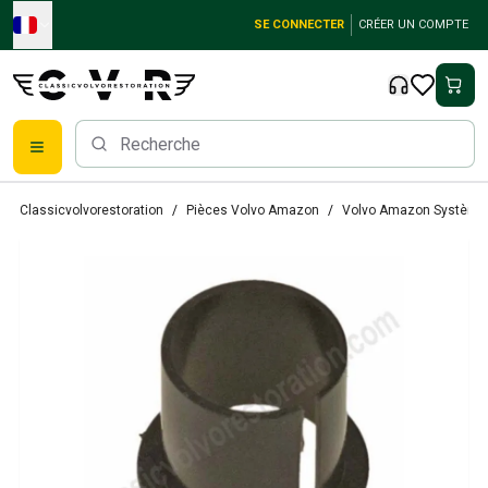
Skip to main content
SE CONNECTER
CRÉER UN COMPTE
Pièces détachées Volvo classiques
Classicvolvorestoration
Pièces Volvo Amazon
Volvo Amazon Système 
Freins
Pièces Volvo PV/Duett
Système de freinage Volvo PV/Duett
Volvo PV/Duett Fuel/Exhaust system
Volvo PV/Duett Équipement électrique
Volvo PV/Duett Suspension avant
Volvo PV/Duett Pièces intérieures
Volvo PV/Duett Pièces de carrosserie
Volvo PV/Duett Transmission/Suspension arrière
Système de refroidissement Volvo PV/Duett
Pièces pour moteurs Volvo PV/Duett