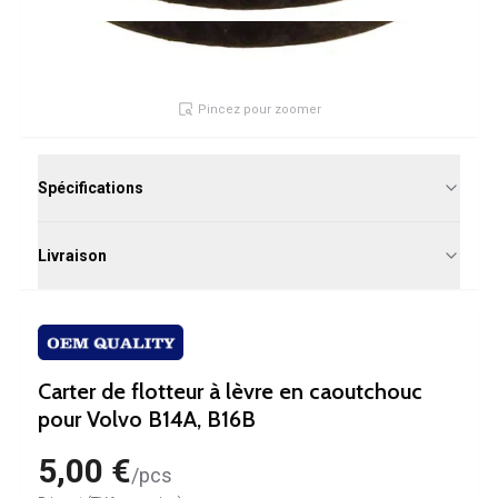
Volvo PV/Duett Divers
Tringlerie de l'accélérateur du moteur Volvo PV/Duett
Volvo PV/Duett Heater/Fresh Air
Volvo PV/Duett Roues/Enjoliveurs
Pincez pour zoomer
Pièces Volvo Amazon
Volvo Amazon Pièces de carrosserie
Volvo Amazon Système de freinage
Spécifications
Volvo Amazon Système de refroidissement
Volvo Amazon Équipement électrique
Livraison
Volvo Amazon Pièces de moteur
Liaison de l'accélérateur du moteur Volvo Amazon
Volvo Amazon Système de carburant/échappement
Volvo Amazon Suspension avant
Volvo Amazon Pièces intérieures
Carter de flotteur à lèvre en caoutchouc
Volvo Amazon Chauffage/air frais
pour Volvo B14A, B16B
Volvo Amazon Transmission/Suspension arrière
Volvo Amazon Pièces diverses
5,00 €
Volvo Amazon Roues/Enjoliveurs
/
pcs