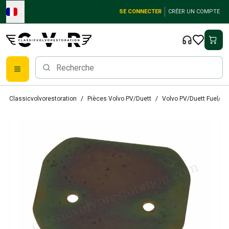
Skip to main content
SE CONNECTER
CRÉER UN COMPTE
Pièces détachées Volvo classiques
Classicvolvorestoration
Pièces Volvo PV/Duett
Volvo PV/Duett Fuel/E
Freins
Pièces Volvo PV/Duett
Système de freinage Volvo PV/Duett
Volvo PV/Duett Fuel/Exhaust system
Volvo PV/Duett Équipement électrique
Volvo PV/Duett Suspension avant
Volvo PV/Duett Pièces intérieures
Volvo PV/Duett Pièces de carrosserie
Volvo PV/Duett Transmission/Suspension arrière
Système de refroidissement Volvo PV/Duett
Pièces pour moteurs Volvo PV/Duett