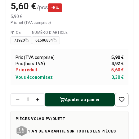
Pièces Volvo 1800
5,60 €
/
pcs
Volvo 1800 Système de freinage
-
5
%
Volvo 1800 Système de carburant/échappement
5,90 €
Volvo 1800 Pièces de carrosserie
Prix net (TVA comprise)
Volvo 1800 Système de refroidissement
N° OE
NUMÉRO D'ARTICLE
Disponible
Liaison de l'accélérateur du moteur Volvo 1800
71920
61596834
Pièces du moteur Volvo 1800
Volvo 1800 Équipement électrique
Prix (TVA comprise)
5,90 €
Volvo 1800 Suspension avant
Prix (hors TVA)
4,92 €
Volvo 1800 Transmission/Suspension arrière
Prix réduit
5,60 €
Volvo 1800 Pièces intérieures
Vous économisez
0,30 €
Volvo 1800 Système de chauffage/air frais (1961-73)
Volvo 1800 Jantes/Enjoliveurs
Volvo 1800 Divers
Ajouter au panier
Pièces Volvo 140/164
Volvo 140/164 Pièces de carrosserie
Volvo 140/164 Système de freinage
PIÈCES VOLVO PV/DUETT
Volvo 140/164 Système de refroidissement
1 AN DE GARANTIE SUR TOUTES LES PIÈCES
Volvo 140/164 Équipement électrique