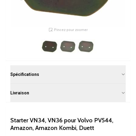
Volvo PV/Duett Divers
Tringlerie de l'accélérateur du moteur Volvo PV/Duett
Volvo PV/Duett Heater/Fresh Air
Volvo PV/Duett Roues/Enjoliveurs
Pincez pour zoomer
Pièces Volvo Amazon
Volvo Amazon Pièces de carrosserie
Volvo Amazon Système de freinage
Volvo Amazon Système de refroidissement
Volvo Amazon Équipement électrique
Volvo Amazon Pièces de moteur
Spécifications
Liaison de l'accélérateur du moteur Volvo Amazon
Volvo Amazon Système de carburant/échappement
Volvo Amazon Suspension avant
Livraison
Volvo Amazon Pièces intérieures
Volvo Amazon Chauffage/air frais
Volvo Amazon Transmission/Suspension arrière
Starter VN34, VN36 pour Volvo PV544,
Volvo Amazon Pièces diverses
Amazon, Amazon Kombi, Duett
Volvo Amazon Roues/Enjoliveurs