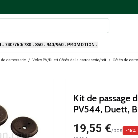
0
740/760/780
850
940/960
PROMOTION
 de carrosserie
Volvo PV/Duett Côtés de la carrosserie/toit
Côtés de carr
Kit de passage 
PV544, Duett, B
19,55 €
/
pcs
-
15
%