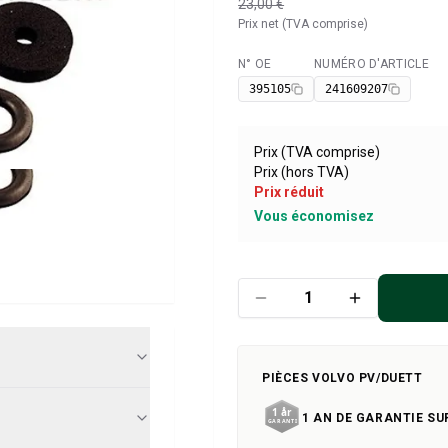
23,00 €
Prix net (TVA comprise)
N° OE
NUMÉRO D'ARTICLE
Disponible
395105
241609207
Prix (TVA comprise)
Prix (hors TVA)
Prix réduit
Vous économisez
PIÈCES VOLVO PV/DUETT
1 AN DE GARANTIE SU