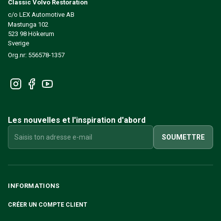
Classic Volvo Restoration
Tringlerie de l'accélérateur du moteur Volvo 240/260
c/o LEX Automotive AB
Volvo 240/260 Système de refroidissement
Mastunga 102
Volvo 240/260 Transmission/Suspension arrière
523 98 Hökerum
Volvo 240/260 Divers
Sverige
Pièces Volvo 740/760/780
Org.nr: 556578-1357
Volvo 740/760/780 Système de freinage
Volvo 700 Système de carburant/échappement
Volvo 740/760/780 Transmission/Suspension arrière
Volvo 700 Système de refroidissement
Volvo 740/760/780 Divers
Les nouvelles et l'inspiration d'abord
Volvo 740/760/780 Equipement électrique
SOUMETTRE
Tringlerie de l'accélérateur du moteur Volvo 740/760/780
Volvo 700 Système de chauffage/Unité d'air frais
Volvo 700 Roues/Enjoliveurs
Pièces du moteur Volvo 700
Volvo 740/760/780 Pièces de carrosserie
INFORMATIONS
Volvo 740/760/780 Pièces intérieures
CRÉER UN COMPTE CLIENT
Volvo 740/760/780 Train avant