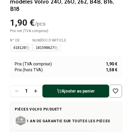
Pièces Volvo 1800
modèles Volvo 240, 260, 262, B4B, B16,
Volvo 1800 Système de freinage
B18
Volvo 1800 Système de carburant/échappement
1,90 €
Volvo 1800 Pièces de carrosserie
/
pcs
Volvo 1800 Système de refroidissement
Prix net (TVA comprise)
Liaison de l'accélérateur du moteur Volvo 1800
N° OE
NUMÉRO D'ARTICLE
Disponible
Pièces du moteur Volvo 1800
418120
181598627
Volvo 1800 Équipement électrique
Volvo 1800 Suspension avant
Volvo 1800 Transmission/Suspension arrière
Prix (TVA comprise)
1,90 €
Prix (hors TVA)
1,58 €
Volvo 1800 Pièces intérieures
Volvo 1800 Système de chauffage/air frais (1961-73)
Volvo 1800 Jantes/Enjoliveurs
Ajouter au panier
Volvo 1800 Divers
Pièces Volvo 140/164
Volvo 140/164 Pièces de carrosserie
PIÈCES VOLVO PV/DUETT
Volvo 140/164 Système de freinage
Volvo 140/164 Système de refroidissement
1 AN DE GARANTIE SUR TOUTES LES PIÈCES
Volvo 140/164 Équipement électrique