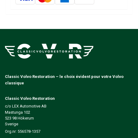
Tringlerie de l'accélérateur du moteur Volvo 140/164
Pièces du moteur Volvo 140/164
Volvo 140/164 Suspension avant
Volvo 140/164 Système de carburant/échappement
Volvo 140/164 Chauffage/Air frais
Volvo 140/164 Pièces intérieures
Volvo 140/164 Transmission/Suspension arrière
Volvo 140/164 Divers
Volvo 140/164 Roues/Enjoliveurs
Pièces Volvo 240/260
Volvo 240/260 Système de freinage
Classic Volvo Restoration – le choix évident pour votre Volvo
classique
Volvo 240/260 Système de carburant/échappement
Volvo 240/260 Équipement électrique
Volvo 240/260 Suspension avant
Classic Volvo Restoration
Volvo 240/260 Pièces intérieures
c/o LEX Automotive AB
Mastunga 102
Jantes Volvo 240/260
523 98 Hökerum
Volvo 240/260 Pièces de moteur
Sverige
Volvo 240/260 Pièces de carrosserie
Org.nr: 556578-1357
Volvo 240/260 Chauffage/Air frais