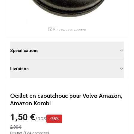
Volvo PV/Duett Divers
Tringlerie de l'accélérateur du moteur Volvo PV/Duett
Volvo PV/Duett Heater/Fresh Air
Volvo PV/Duett Roues/Enjoliveurs
Pincez pour zoomer
Pièces Volvo Amazon
Volvo Amazon Pièces de carrosserie
Volvo Amazon Système de freinage
Spécifications
Volvo Amazon Système de refroidissement
Volvo Amazon Équipement électrique
Livraison
Volvo Amazon Pièces de moteur
Liaison de l'accélérateur du moteur Volvo Amazon
Volvo Amazon Système de carburant/échappement
Volvo Amazon Suspension avant
Oeillet en caoutchouc pour Volvo Amazon,
Volvo Amazon Pièces intérieures
Amazon Kombi
Volvo Amazon Chauffage/air frais
Volvo Amazon Transmission/Suspension arrière
1,50 €
/
pcs
-
25
%
Volvo Amazon Pièces diverses
Volvo Amazon Roues/Enjoliveurs
2,00 €
Prix net (TVA comprise)