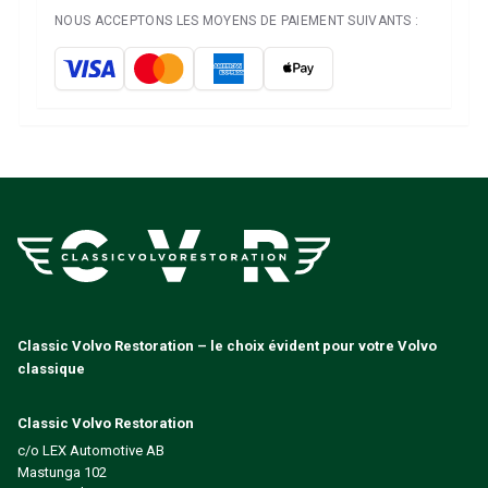
Tringlerie de l'accélérateur du moteur Volvo 140/164
NOUS ACCEPTONS LES MOYENS DE PAIEMENT SUIVANTS :
Pièces du moteur Volvo 140/164
Volvo 140/164 Suspension avant
Volvo 140/164 Système de carburant/échappement
Volvo 140/164 Chauffage/Air frais
Volvo 140/164 Pièces intérieures
Volvo 140/164 Transmission/Suspension arrière
Volvo 140/164 Divers
Volvo 140/164 Roues/Enjoliveurs
Pièces Volvo 240/260
Volvo 240/260 Système de freinage
Volvo 240/260 Système de carburant/échappement
Volvo 240/260 Équipement électrique
Classic Volvo Restoration – le choix évident pour votre Volvo
Volvo 240/260 Suspension avant
classique
Volvo 240/260 Pièces intérieures
Jantes Volvo 240/260
Classic Volvo Restoration
Volvo 240/260 Pièces de moteur
c/o LEX Automotive AB
Volvo 240/260 Pièces de carrosserie
Mastunga 102
Volvo 240/260 Chauffage/Air frais