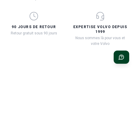
90 JOURS DE RETOUR
EXPERTISE VOLVO DEPUIS
1999
Retour gratuit sous 90 jours
Nous sommes là pour vous et
votre Volvo
Classic Volvo Restoration – le choix évident pour votre Volvo
classique