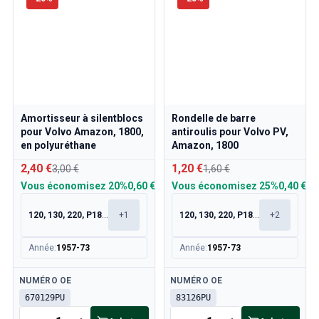
Refroidissement
Transmission
Commande des gaz
Châssis & Direction
Chauffage & Climatisation
Accessoires & Divers
Carrosserie
Amortisseur à silentblocs
Rondelle de barre
Intérieur
pour Volvo Amazon, 1800,
antiroulis pour Volvo PV,
Promotion
en polyuréthane
Amazon, 1800
Promotion du mois
2,40 €
1,20 €
3,00 €
1,60 €
Vous économisez
20%
0,60 €
Vous économisez
25%
0,40 €
120, 130, 220, P1800
+
1
120, 130, 220, P1800
+
2
Année
:
1957-73
Année
:
1957-73
Disponible
Disponible
NUMÉRO OE
NUMÉRO OE
670129PU
83126PU