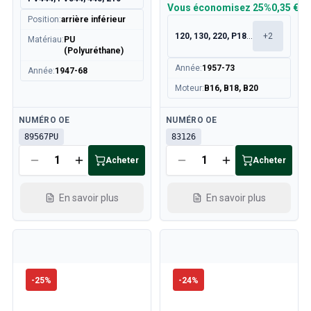
Vous économisez
25%
0,35 €
Position
:
arrière inférieur
120, 130, 220, P1800
+
2
Matériau
:
PU
(Polyuréthane)
Année
:
1957-73
Année
:
1947-68
Moteur
:
B16, B18, B20
Disponible
Disponible
NUMÉRO OE
NUMÉRO OE
89567PU
83126
Acheter
Acheter
En savoir plus
En savoir plus
-
25
%
-
24
%