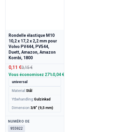
Rondelle élastique M10
10,2 x 17,2 x 2,2 mm pour
Volvo PV444, PV544,
Duett, Amazon, Amazon
Kombi, 1800
0,11 €
0,15 €
Vous économisez
27%
0,04 €
universal
Material
:
Stål
Ytbehandling
:
Gulzinkad
Dimension
:
3/8" (9,5 mm)
Disponible
NUMÉRO OE
955922