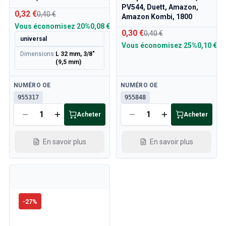
PV544, Duett, Amazon,
0,32 €
0,40 €
Amazon Kombi, 1800
Vous économisez
20%
0,08 €
0,30 €
0,40 €
universal
Vous économisez
25%
0,10 €
Dimensions
:
L 32 mm, 3/8"
(9,5 mm)
Disponible
Disponible
NUMÉRO OE
NUMÉRO OE
955317
955848
Acheter
Acheter
En savoir plus
En savoir plus
-
27
%