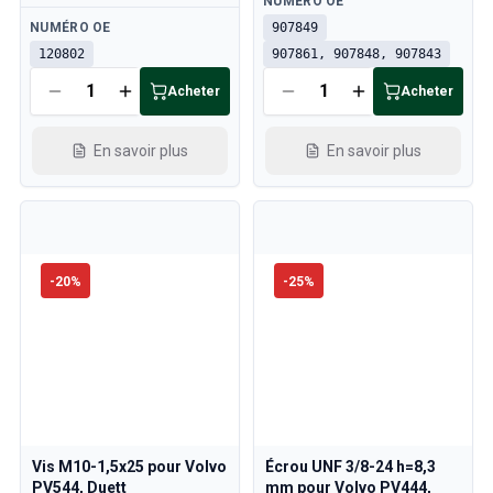
NUMÉRO OE
Disponible
NUMÉRO OE
907849
120802
907861, 907848, 907843
Acheter
Acheter
En savoir plus
En savoir plus
-
20
%
-
25
%
Vis M10-1,5x25 pour Volvo
Écrou UNF 3/8-24 h=8,3
PV544, Duett
mm pour Volvo PV444,