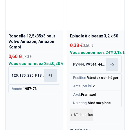
Rondelle 12,5x35x3 pour
Épingle à ciseaux 3,2 x 50
Volvo Amazon, Amazon
0,38 €
0,50 €
Kombi
Vous économisez
24%
0,12 €
0,60 €
0,80 €
Vous économisez
25%
0,20 €
PV444, PV544, 445, 210
+
5
120, 130, 220, P1800
+
1
Position
:
Vänster och höger
Antal per bil
:
2
Année
:
1957-73
Axel
:
Framaxel
Notering
:
Med saxpinne
Afficher plus
Disponible