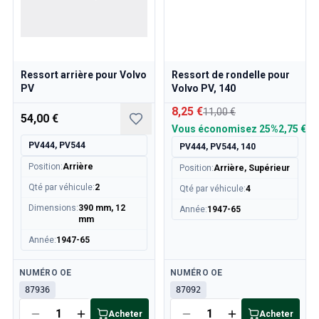
Tringlerie de l'accélérateur du moteur Volvo 140/164
Pièces du moteur Volvo 140/164
Volvo 140/164 Suspension avant
Volvo 140/164 Système de carburant/échappement
Volvo 140/164 Chauffage/Air frais
Ressort arrière pour Volvo
Ressort de rondelle pour
PV
Volvo PV, 140
Volvo 140/164 Pièces intérieures
Volvo 140/164 Transmission/Suspension arrière
8,25 €
11,00 €
54,00 €
Volvo 140/164 Divers
Vous économisez
25%
2,75 €
Volvo 140/164 Roues/Enjoliveurs
PV444, PV544
PV444, PV544, 140
Pièces Volvo 240/260
Position
:
Arrière
Position
:
Arrière, Supérieur
Volvo 240/260 Système de freinage
Qté par véhicule
:
2
Qté par véhicule
:
4
Volvo 240/260 Système de carburant/échappement
Dimensions
:
390 mm, 12
Année
:
1947-65
Volvo 240/260 Équipement électrique
mm
Volvo 240/260 Suspension avant
Année
:
1947-65
Volvo 240/260 Pièces intérieures
Jantes Volvo 240/260
Disponible
Disponible
NUMÉRO OE
NUMÉRO OE
Volvo 240/260 Pièces de moteur
87936
87092
Volvo 240/260 Pièces de carrosserie
Volvo 240/260 Chauffage/Air frais
Acheter
Acheter