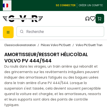
Skip to main content
SE CONNECTER
CRÉER UN COMPTE
Pièces détachées Volvo classiques
Classicvolvorestoration
Pièces Volvo PV/Duett
Volvo PV/Duett Transmi
Freins
AMORTISSEUR/RESSORT HÉLICOÏDAL
Pièces Volvo PV/Duett
Système de freinage Volvo PV/Duett
VOLVO PV 444/544
Volvo PV/Duett Fuel/Exhaust system
Du roulis dans les virages, un train arrière qui rebondit et
Volvo PV/Duett Équipement électrique
des grincements sur les revêtements irréguliers peuvent
Volvo PV/Duett Suspension avant
indiquer des amortisseurs fatigués ou des bagues usées
Volvo PV/Duett Pièces intérieures
dans le train arrière d'une PV 444/544. Lorsque la
Volvo PV/Duett Pièces de carrosserie
suspension s'est tassée, cela devient souvent perceptible
quand la voiture est chargée, et les amortisseurs, ressorts
Volvo PV/Duett Transmission/Suspension arrière
et leurs supports sont alors des points de contrôle
Système de refroidissement Volvo PV/Duett
typiques.
Pièces pour moteurs Volvo PV/Duett