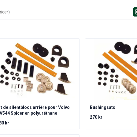
it de silentblocs arrière pour Volvo
Bushingsats
V544 Spicer en polyuréthane
270 kr
80 kr