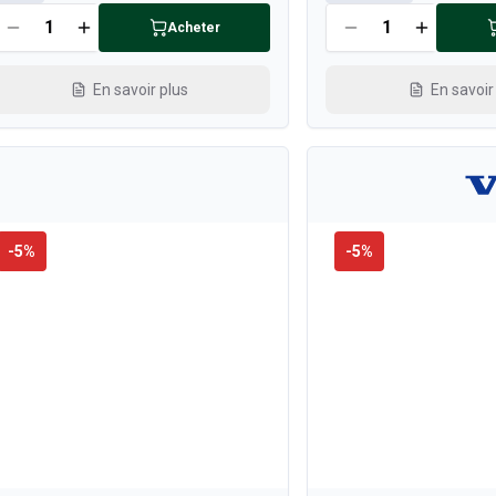
Acheter
En savoir plus
En savoir
-
5
%
-
5
%