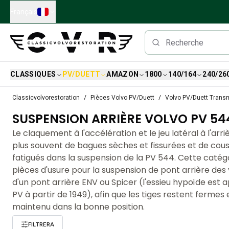
Skip to main content
Français
CLASSIQUES
PV/DUETT
AMAZON
1800
140/164
240/26
Pièces détachées Volvo classiques
Classicvolvorestoration
Pièces Volvo PV/Duett
Volvo PV/Duett Transm
Freins
SUSPENSION ARRIÈRE VOLVO PV 54
Pièces Volvo PV/Duett
Système de freinage Volvo PV/Duett
Le claquement à l'accélération et le jeu latéral à l'arr
Volvo PV/Duett Fuel/Exhaust system
plus souvent de bagues sèches et fissurées et de cou
Volvo PV/Duett Équipement électrique
fatigués dans la suspension de la PV 544. Cette catég
Volvo PV/Duett Suspension avant
pièces d'usure pour la suspension de pont arrière des
Volvo PV/Duett Pièces intérieures
d'un pont arrière ENV ou Spicer (l'essieu hypoïde est a
Volvo PV/Duett Pièces de carrosserie
PV à partir de 1949), afin que les tiges restent fermes e
Volvo PV/Duett Transmission/Suspension arrière
maintenu dans la bonne position.
Système de refroidissement Volvo PV/Duett
FILTRERA
Pièces pour moteurs Volvo PV/Duett