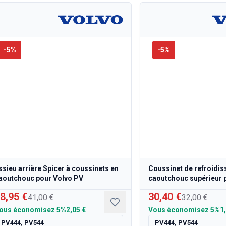
-
5
%
-
5
%
ssieu arrière Spicer à coussinets en
Coussinet de refroidi
aoutchouc pour Volvo PV
caoutchouc supérieur 
8,95 €
30,40 €
41,00 €
32,00 €
ous économisez
5%
2,05 €
Vous économisez
5%
1
PV444, PV544
PV444, PV544