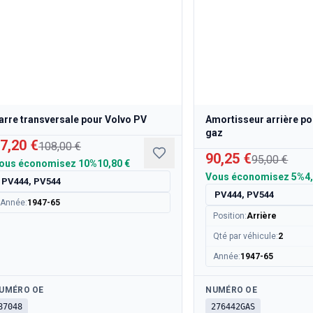
arre transversale pour Volvo PV
Amortisseur arrière po
gaz
7,20 €
108,00 €
90,25 €
95,00 €
ous économisez
10%
10,80 €
Vous économisez
5%
4
PV444, PV544
PV444, PV544
Année
:
1947-65
Position
:
Arrière
Qté par véhicule
:
2
Année
:
1947-65
sponible
Disponible
UMÉRO OE
NUMÉRO OE
87048
276442GAS