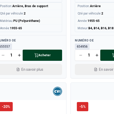
Position
:
Arrière, Bras de support
Position
:
Arrière
Qté par véhicule
:
2
Qté par véhicule
:
2
Matériau
:
PU (Polyuréthane)
Année
:
1955-65
Année
:
1955-65
Moteur
:
B4, B14, B16, B18
sponible
Disponible
UMÉRO OE
NUMÉRO OE
655557
654956
Acheter
En savoir plus
En savoir
-
20
%
-
5
%