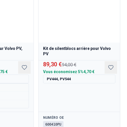
ur Volvo PV,
Kit de silentblocs arrière pour Volvo
PV
89,30 €
94,00 €
,75 €
Vous économisez
5%
4,70 €
PV444, PV544
Disponible
NUMÉRO OE
600410PU