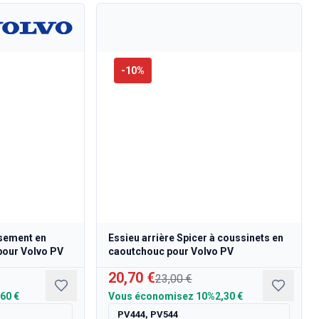
-
10
%
ssement en
Essieu arrière Spicer à coussinets en
pour Volvo PV
caoutchouc pour Volvo PV
20,70 €
23,00 €
,60 €
Vous économisez
10%
2,30 €
PV444, PV544