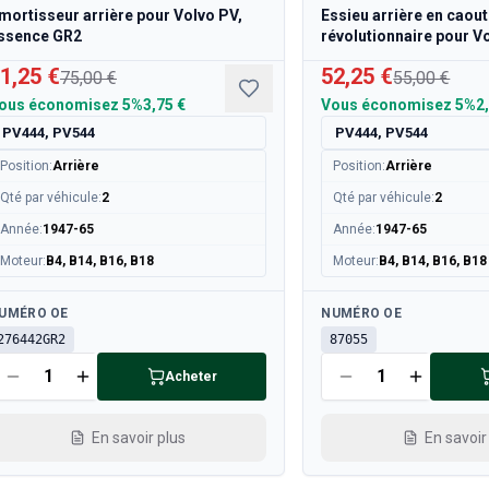
mortisseur arrière pour Volvo PV,
Essieu arrière en caou
ssence GR2
révolutionnaire pour V
1,25 €
52,25 €
75,00 €
55,00 €
ous économisez
5%
3,75 €
Vous économisez
5%
2
PV444, PV544
PV444, PV544
Position
:
Arrière
Position
:
Arrière
Qté par véhicule
:
2
Qté par véhicule
:
2
Année
:
1947-65
Année
:
1947-65
Moteur
:
B4, B14, B16, B18
Moteur
:
B4, B14, B16, B18
sponible
Disponible
UMÉRO OE
NUMÉRO OE
276442GR2
87055
Acheter
En savoir plus
En savoir