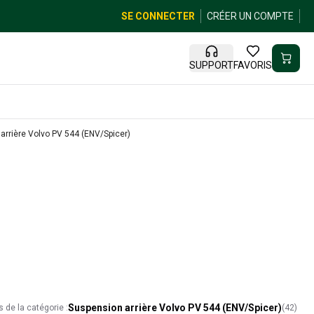
SE CONNECTER
CRÉER UN COMPTE
SUPPORT
FAVORIS
arrière Volvo PV 544 (ENV/Spicer)
Suspension arrière Volvo PV 544 (ENV/Spicer)
s de la catégorie :
(
42
)