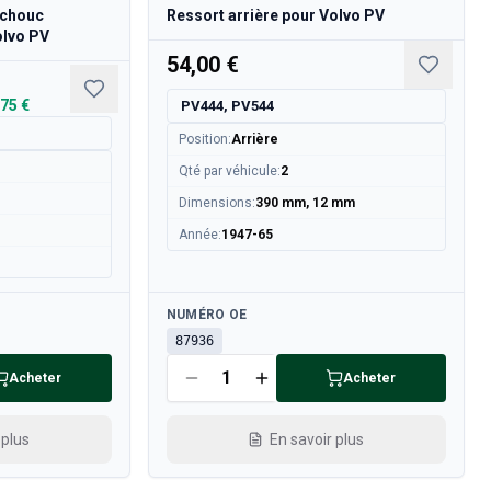
tchouc
Ressort arrière pour Volvo PV
olvo PV
54,00 €
,75 €
PV444, PV544
Position
:
Arrière
Qté par véhicule
:
2
Dimensions
:
390 mm, 12 mm
Année
:
1947-65
Disponible
NUMÉRO OE
87936
Acheter
Acheter
 plus
En savoir plus