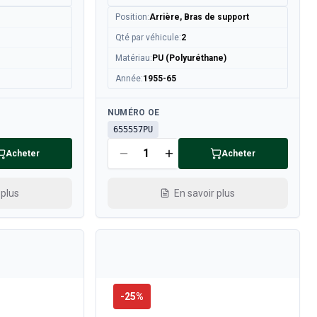
Position
:
Arrière, Bras de support
Qté par véhicule
:
2
Matériau
:
PU (Polyuréthane)
Année
:
1955-65
Disponible
NUMÉRO OE
655557PU
Acheter
Acheter
 plus
En savoir plus
-
25
%