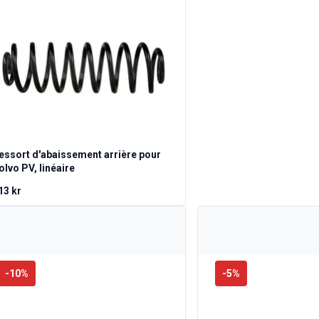
essort d'abaissement arrière pour
olvo PV, linéaire
13 kr
-
10
%
-
5
%