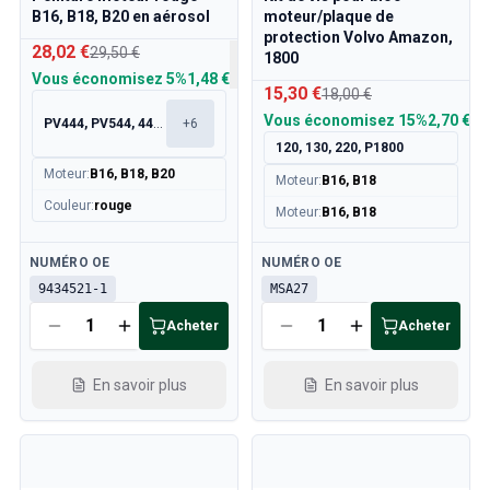
B16, B18, B20 en aérosol
moteur/plaque de
protection Volvo Amazon,
28,02 €
29,50 €
1800
Vous économisez
5%
1,48 €
15,30 €
18,00 €
Vous économisez
15%
2,70 €
PV444, PV544, 445, 210
+
6
120, 130, 220, P1800
Moteur
:
B16, B18, B20
Moteur
:
B16, B18
Couleur
:
rouge
Moteur
:
B16, B18
Disponible
Disponible
NUMÉRO OE
NUMÉRO OE
9434521-1
MSA27
Acheter
Acheter
En savoir plus
En savoir plus