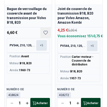
Bague de verrouillage du
Joint de couvercle de
couvercle avant de
transmission B18, B20
transmission pour Volvo
pour Volvo Amazon,
B18, B20
Amazon Kombi
4,25 €
5,00 €
6,60 €
Vous économisez
15%
0,75 €
PV544, 210, 120, 130
+
5
PV544, 210, 120, 130
+
5
Position
:
Avant
Position
:
Carter moteur -
Couvercle de
Moteur
:
B18, B20
distribution
Année
:
1960-73
Moteur
:
B18, B20
Année
:
1957-73
Disponible
Disponible
NUMÉRO OE
NUMÉRO OE
418624
418272
Acheter
Acheter