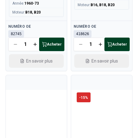
Année
:
1960-73
Moteur
:
B16, B18, B20
Moteur
:
B18, B20
Disponible
Disponible
NUMÉRO OE
NUMÉRO OE
82745
418626
Acheter
Acheter
En savoir plus
En savoir plus
-
15
%