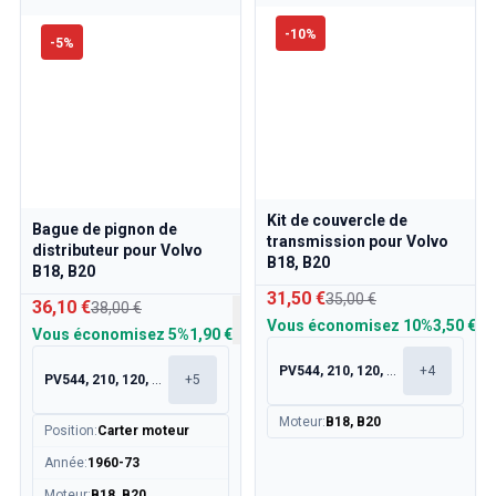
-
10
%
-
5
%
Kit de couvercle de
Bague de pignon de
transmission pour Volvo
distributeur pour Volvo
B18, B20
B18, B20
31,50 €
35,00 €
36,10 €
38,00 €
Vous économisez
10%
3,50 €
Vous économisez
5%
1,90 €
PV544, 210, 120, 130
+
4
PV544, 210, 120, 130
+
5
Moteur
:
B18, B20
Position
:
Carter moteur
Année
:
1960-73
Moteur
:
B18, B20