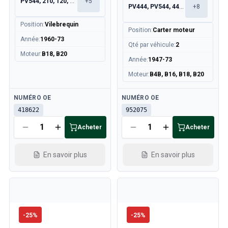
PV544, 210, 120, 130
+
5
PV444, PV544, 445, 210
+
8
Position
:
Vilebrequin
Position
:
Carter moteur
Année
:
1960-73
Qté par véhicule
:
2
Moteur
:
B18, B20
Année
:
1947-73
Moteur
:
B4B, B16, B18, B20
Disponible
Disponible
NUMÉRO OE
NUMÉRO OE
418622
952075
Acheter
Acheter
En savoir plus
En savoir plus
-
25
%
-
25
%