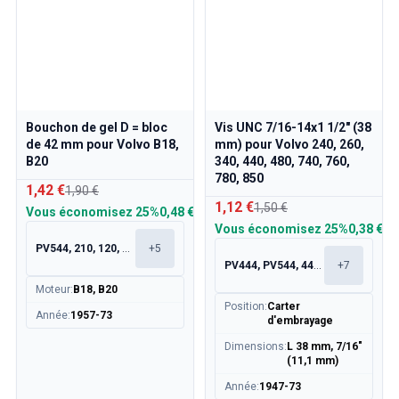
Bouchon de gel D = bloc
Vis UNC 7/16-14x1 1/2" (38
de 42 mm pour Volvo B18,
mm) pour Volvo 240, 260,
B20
340, 440, 480, 740, 760,
780, 850
1,42 €
1,90 €
1,12 €
1,50 €
Vous économisez
25%
0,48 €
Vous économisez
25%
0,38 €
PV544, 210, 120, 130
+
5
PV444, PV544, 445, 210
+
7
Moteur
:
B18, B20
Position
:
Carter
Année
:
1957-73
d'embrayage
Dimensions
:
L 38 mm, 7/16"
(11,1 mm)
Année
:
1947-73