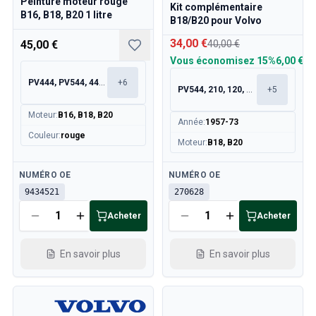
Peinture moteur rouge
Refroidissement
Kit complémentaire
B16, B18, B20 1 litre
B18/B20 pour Volvo
Transmission
Commande des gaz
34,00 €
45,00 €
40,00 €
Châssis & Direction
Vous économisez
15%
6,00 €
Chauffage & Climatisation
PV444, PV544, 445, 210
+
6
Accessoires & Divers
PV544, 210, 120, 130
+
5
Carrosserie
Moteur
:
B16, B18, B20
Année
:
1957-73
Intérieur
Couleur
:
rouge
Promotion
Moteur
:
B18, B20
Promotion du mois
Disponible
Disponible
NUMÉRO OE
NUMÉRO OE
9434521
270628
Acheter
Acheter
En savoir plus
En savoir plus