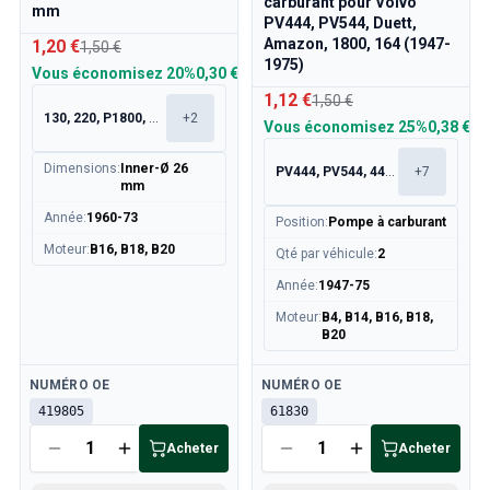
carburant pour Volvo
mm
PV444, PV544, Duett,
Amazon, 1800, 164 (1947-
1,20 €
1,50 €
1975)
Vous économisez
20%
0,30 €
1,12 €
1,50 €
130, 220, P1800, P1800ES
+
2
Vous économisez
25%
0,38 €
Dimensions
:
Inner-Ø 26
PV444, PV544, 445, 210
+
7
mm
Année
:
1960-73
Position
:
Pompe à carburant
Moteur
:
B16, B18, B20
Qté par véhicule
:
2
Année
:
1947-75
Moteur
:
B4, B14, B16, B18,
B20
Disponible
Disponible
NUMÉRO OE
NUMÉRO OE
419805
61830
Acheter
Acheter