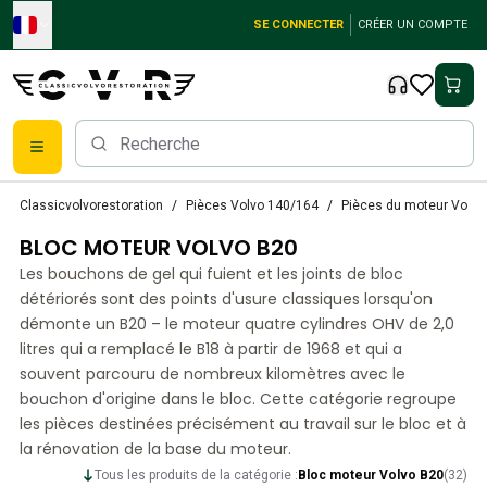
Skip to main content
SE CONNECTER
CRÉER UN COMPTE
Pièces détachées Volvo classiques
Classicvolvorestoration
Pièces Volvo 140/164
Pièces du moteur Volvo
Freins
BLOC MOTEUR VOLVO B20
Pièces Volvo PV/Duett
Système de freinage Volvo PV/Duett
Les bouchons de gel qui fuient et les joints de bloc
Volvo PV/Duett Fuel/Exhaust system
détériorés sont des points d'usure classiques lorsqu'on
Volvo PV/Duett Équipement électrique
démonte un B20 – le moteur quatre cylindres OHV de 2,0
litres qui a remplacé le B18 à partir de 1968 et qui a
Volvo PV/Duett Suspension avant
souvent parcouru de nombreux kilomètres avec le
Volvo PV/Duett Pièces intérieures
bouchon d'origine dans le bloc. Cette catégorie regroupe
Volvo PV/Duett Pièces de carrosserie
les pièces destinées précisément au travail sur le bloc et à
Volvo PV/Duett Transmission/Suspension arrière
la rénovation de la base du moteur.
Système de refroidissement Volvo PV/Duett
Tous les produits de la catégorie :
Bloc moteur Volvo B20
(
32
)
Pièces pour moteurs Volvo PV/Duett