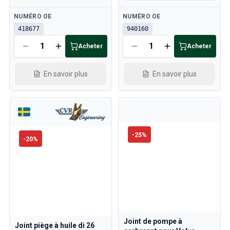
Disponible
Disponible
NUMÉRO OE
NUMÉRO OE
418677
940160
Acheter
Acheter
En savoir plus
En savoir plus
-
25
%
-
20
%
Joint de pompe à
Joint piège à huile di 26