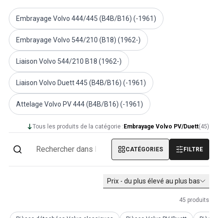
Volvo PV/Duett Divers
Embrayage Volvo 444/445 (B4B/B16) (-1961)
Tringlerie de l'accélérateur du moteur Volvo PV/Duett
Volvo PV/Duett Heater/Fresh Air
Embrayage Volvo 544/210 (B18) (1962-)
Volvo PV/Duett Roues/Enjoliveurs
Pièces Volvo Amazon
Liaison Volvo 544/210 B18 (1962-)
Volvo Amazon Pièces de carrosserie
Volvo Amazon Système de freinage
Liaison Volvo Duett 445 (B4B/B16) (-1961)
Volvo Amazon Système de refroidissement
Volvo Amazon Équipement électrique
Attelage Volvo PV 444 (B4B/B16) (-1961)
Volvo Amazon Pièces de moteur
Liaison de l'accélérateur du moteur Volvo Amazon
Tous les produits de la catégorie :
Embrayage Volvo PV/Duett
(
45
)
Volvo Amazon Système de carburant/échappement
Volvo Amazon Suspension avant
CATÉGORIES
FILTRE
Volvo Amazon Pièces intérieures
Volvo Amazon Chauffage/air frais
Prix - du plus élevé au plus bas
Volvo Amazon Transmission/Suspension arrière
Volvo Amazon Pièces diverses
45
produits
Volvo Amazon Roues/Enjoliveurs