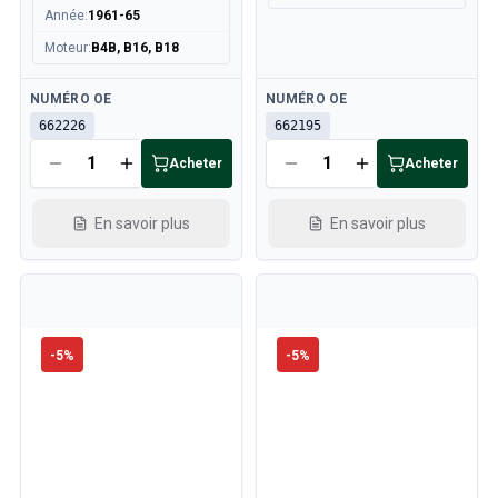
Année
:
1961-65
Moteur
:
B4B, B16, B18
Disponible
Disponible
NUMÉRO OE
NUMÉRO OE
662226
662195
Acheter
Acheter
En savoir plus
En savoir plus
-
5
%
-
5
%