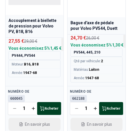
Accouplement à biellette
Bague d'axe de pédale
de pression pour Volvo
pour Volvo PV544, Duett
PV, B18, B16
24,70 €
26,00 €
27,55 €
29,00 €
Vous économisez
5%
1,30 €
Vous économisez
5%
1,45 €
PV544, 445, 210
PV444, PV544
Qté par véhicule
:
2
Moteur
:
B16, B18
Matériau
:
Laiton
Année
:
1947-68
Année
:
1947-68
Disponible
Disponible
NUMÉRO OE
NUMÉRO OE
660045
662188
Acheter
Acheter
En savoir plus
En savoir plus