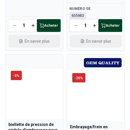
Disponible
NUMÉRO OE
655983
Disponible
Acheter
Acheter
En savoir plus
En savoir plus
-
5
%
-
20
%
biellette de pression de
Embrayage/frein en