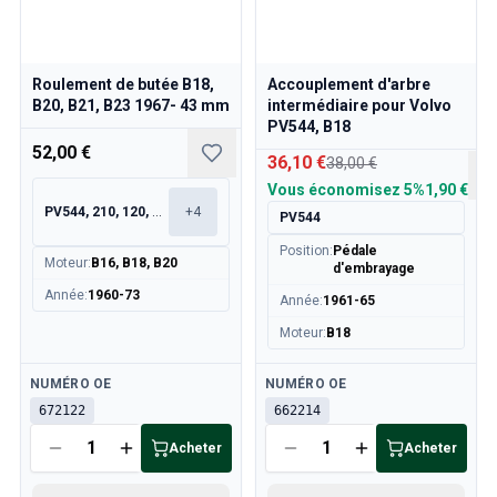
Pièces Volvo 850
Volvo 850 Système de freinage
Volvo 850 Roues/Chapeaux de moyeu
Volvo 850 Pièces de carrosserie
Roulement de butée B18,
Accouplement d'arbre
B20, B21, B23 1967- 43 mm
intermédiaire pour Volvo
Volvo 850 Système de carburant/échappement
PV544, B18
Volvo 850 Pièces intérieures
52,00 €
Transmission Volvo 850
36,10 €
38,00 €
Volvo 850 Système de refroidissement
Vous économisez
5%
1,90 €
Volvo 850 Pièces de moteur
PV544, 210, 120, 130
+
4
PV544
Volvo 850 Équipement électrique
Position
:
Pédale
Moteur
:
B16, B18, B20
Volvo 850 Système de chauffage
d'embrayage
Volvo 850 Direction/suspension
Année
:
1960-73
Année
:
1961-65
Volvo 850 Pièces diverses
Moteur
:
B18
Pièces Volvo 940/960
Freins
Disponible
Disponible
NUMÉRO OE
NUMÉRO OE
Électricité
672122
662214
Moteur
Acheter
Acheter
Carburant & Échappement
Jantes & Pneus