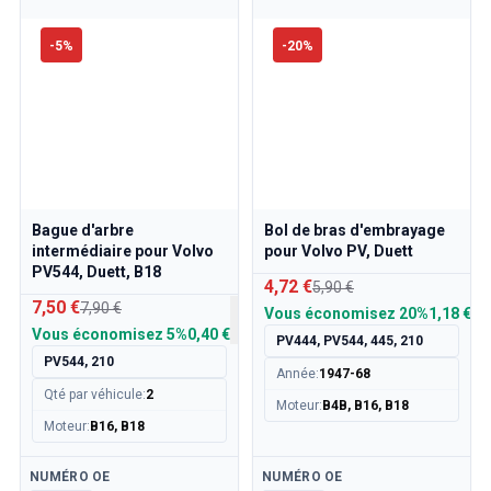
-
5
%
-
20
%
Bague d'arbre
Bol de bras d'embrayage
intermédiaire pour Volvo
pour Volvo PV, Duett
PV544, Duett, B18
4,72 €
5,90 €
7,50 €
7,90 €
Vous économisez
20%
1,18 €
Vous économisez
5%
0,40 €
PV444, PV544, 445, 210
PV544, 210
Année
:
1947-68
Qté par véhicule
:
2
Moteur
:
B4B, B16, B18
Moteur
:
B16, B18
Disponible
Disponible
NUMÉRO OE
NUMÉRO OE