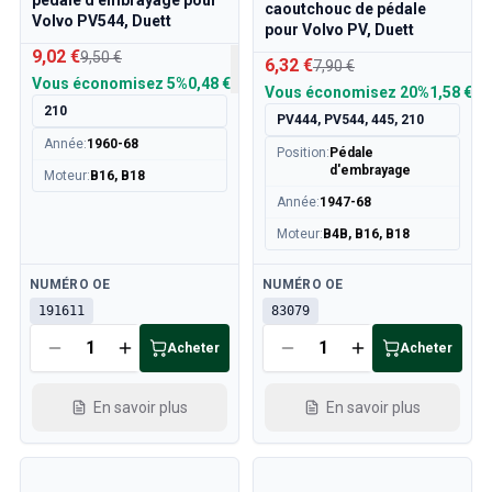
pédale d'embrayage pour
caoutchouc de pédale
Volvo PV544, Duett
pour Volvo PV, Duett
9,02 €
9,50 €
6,32 €
7,90 €
Vous économisez
5%
0,48 €
Vous économisez
20%
1,58 €
210
PV444, PV544, 445, 210
Année
:
1960-68
Position
:
Pédale
d'embrayage
Moteur
:
B16, B18
Année
:
1947-68
Moteur
:
B4B, B16, B18
Disponible
Disponible
NUMÉRO OE
NUMÉRO OE
191611
83079
Acheter
Acheter
En savoir plus
En savoir plus