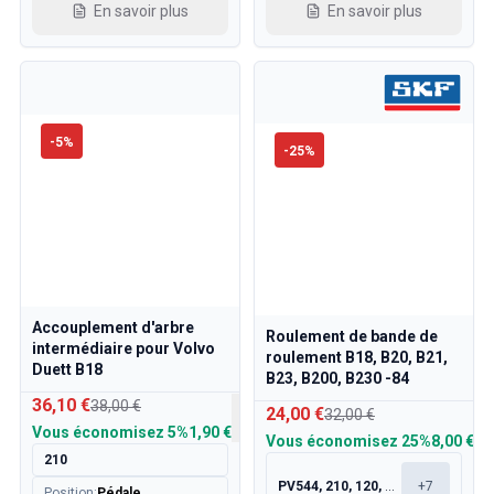
Refroidissement
En savoir plus
En savoir plus
Transmission
Commande des gaz
Châssis & Direction
Chauffage & Climatisation
Accessoires & Divers
-
5
%
-
25
%
Carrosserie
Intérieur
Promotion
Promotion du mois
Accouplement d'arbre
Roulement de bande de
intermédiaire pour Volvo
roulement B18, B20, B21,
Duett B18
B23, B200, B230 -84
36,10 €
38,00 €
24,00 €
32,00 €
Vous économisez
5%
1,90 €
Vous économisez
25%
8,00 €
210
PV544, 210, 120, 130
+
7
Position
:
Pédale