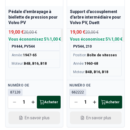
Pédale d'embrayage à
Support d'accouplement
biellette de pression pour
d'arbre intermédiaire pour
Volvo PV
Volvo PV, Duett
19,00 €
19,00 €
20,00 €
20,00 €
Vous économisez
5%
1,00 €
Vous économisez
5%
1,00 €
PV444, PV544
PV544, 210
Année
:
1947-65
Position
:
Boîte de vitesses
Moteur
:
B4B, B16, B18
Année
:
1960-68
Moteur
:
B4B, B16, B18
Disponible
Disponible
NUMÉRO OE
NUMÉRO OE
87120
662222
Acheter
Acheter
En savoir plus
En savoir plus