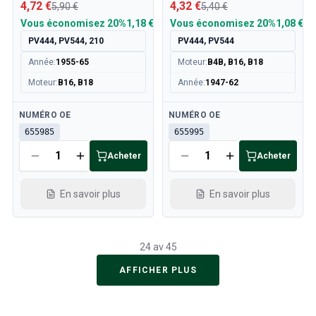
4,72 €
4,32 €
5,90 €
5,40 €
Vous économisez
20%
1,18 €
Vous économisez
20%
1,08 €
PV444, PV544, 210
PV444, PV544
Année
:
1955-65
Moteur
:
B4B, B16, B18
Moteur
:
B16, B18
Année
:
1947-62
Disponible
Disponible
NUMÉRO OE
NUMÉRO OE
655985
655995
Acheter
Acheter
En savoir plus
En savoir plus
24 av 45
AFFICHER PLUS