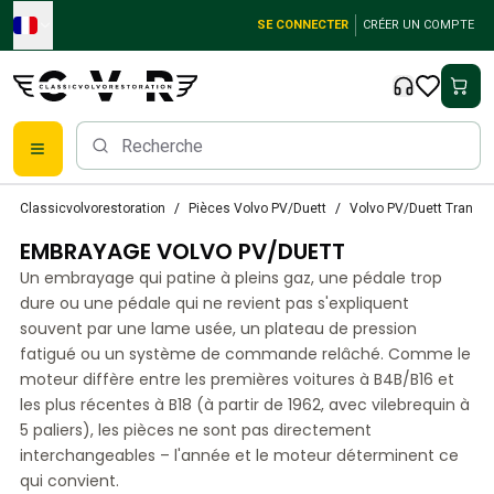
Skip to main content
SE CONNECTER
CRÉER UN COMPTE
Pièces détachées Volvo classiques
Classicvolvorestoration
Pièces Volvo PV/Duett
Volvo PV/Duett Transmi
Freins
EMBRAYAGE VOLVO PV/DUETT
Pièces Volvo PV/Duett
Système de freinage Volvo PV/Duett
Un embrayage qui patine à pleins gaz, une pédale trop
Volvo PV/Duett Fuel/Exhaust system
dure ou une pédale qui ne revient pas s'expliquent
Volvo PV/Duett Équipement électrique
souvent par une lame usée, un plateau de pression
fatigué ou un système de commande relâché. Comme le
Volvo PV/Duett Suspension avant
moteur diffère entre les premières voitures à B4B/B16 et
Volvo PV/Duett Pièces intérieures
les plus récentes à B18 (à partir de 1962, avec vilebrequin à
Volvo PV/Duett Pièces de carrosserie
5 paliers), les pièces ne sont pas directement
Volvo PV/Duett Transmission/Suspension arrière
interchangeables – l'année et le moteur déterminent ce
Système de refroidissement Volvo PV/Duett
qui convient.
Pièces pour moteurs Volvo PV/Duett