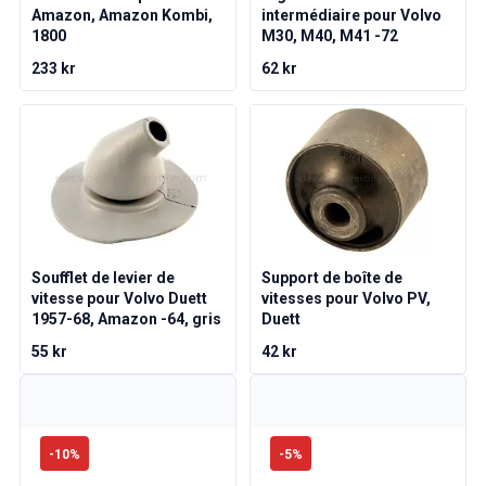
Pièces Volvo 1800
Amazon, Amazon Kombi,
intermédiaire pour Volvo
Volvo 1800 Système de freinage
1800
M30, M40, M41 -72
Volvo 1800 Système de carburant/échappement
233 kr
62 kr
Volvo 1800 Pièces de carrosserie
Volvo 1800 Système de refroidissement
Liaison de l'accélérateur du moteur Volvo 1800
Pièces du moteur Volvo 1800
Volvo 1800 Équipement électrique
Volvo 1800 Suspension avant
Volvo 1800 Transmission/Suspension arrière
Volvo 1800 Pièces intérieures
Soufflet de levier de
Support de boîte de
Volvo 1800 Système de chauffage/air frais (1961-73)
vitesse pour Volvo Duett
vitesses pour Volvo PV,
Volvo 1800 Jantes/Enjoliveurs
1957-68, Amazon -64, gris
Duett
Volvo 1800 Divers
55 kr
42 kr
Pièces Volvo 140/164
Volvo 140/164 Pièces de carrosserie
Volvo 140/164 Système de freinage
Volvo 140/164 Système de refroidissement
-
10
%
-
5
%
Volvo 140/164 Équipement électrique