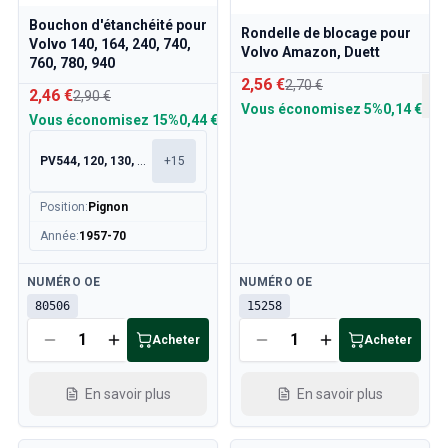
Bouchon d'étanchéité pour
Rondelle de blocage pour
Volvo 140, 164, 240, 740,
Volvo Amazon, Duett
760, 780, 940
2,56 €
2,70 €
2,46 €
2,90 €
Vous économisez
5%
0,14 €
Vous économisez
15%
0,44 €
PV544, 120, 130, 140
+
15
Position
:
Pignon
Année
:
1957-70
Disponible
Disponible
NUMÉRO OE
NUMÉRO OE
80506
15258
Acheter
Acheter
En savoir plus
En savoir plus