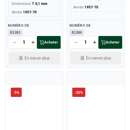
Dimensions
:
T 0,1 mm
Année
:
1957-70
Année
:
1957-70
Disponible
Disponible
NUMÉRO OE
NUMÉRO OE
81383
81384
Acheter
Acheter
En savoir plus
En savoir plus
-
5
%
-
20
%