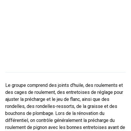
Le groupe comprend des joints d'huile, des roulements et
des cages de roulement, des entretoises de réglage pour
ajuster la précharge et le jeu de flanc, ainsi que des
rondelles, des rondelles-ressorts, de la graisse et des
bouchons de plombage. Lors de la rénovation du
différentiel, on contrôle généralement la précharge du
roulement de pignon avec les bonnes entretoises avant de