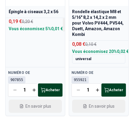
Épingle à ciseaux 3,2 x 56
Rondelle élastique M8 et
5/16" 8,2 x 14,2 x 2 mm
0,19 €
0,20 €
pour Volvo PV444, PV544,
Vous économisez
5%
0,01 €
Duett, Amazon, Amazon
Kombi
0,08 €
0,10 €
Vous économisez
20%
0,02 €
universal
Disponible
Disponible
NUMÉRO OE
NUMÉRO OE
907855
955921
Acheter
Acheter
En savoir plus
En savoir plus