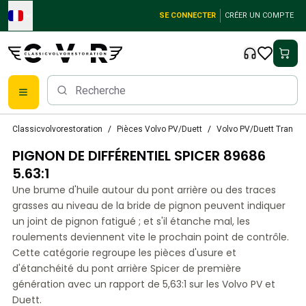
Skip to main content
SE CONNECTER
CRÉER UN COMPTE
Pièces détachées Volvo classiques
Classicvolvorestoration
Pièces Volvo PV/Duett
Volvo PV/Duett Transmi
Freins
PIGNON DE DIFFÉRENTIEL SPICER 89686
Pièces Volvo PV/Duett
Système de freinage Volvo PV/Duett
5.63:1
Volvo PV/Duett Fuel/Exhaust system
Une brume d'huile autour du pont arrière ou des traces
Volvo PV/Duett Équipement électrique
grasses au niveau de la bride de pignon peuvent indiquer
Volvo PV/Duett Suspension avant
un joint de pignon fatigué ; et s'il étanche mal, les
Volvo PV/Duett Pièces intérieures
roulements deviennent vite le prochain point de contrôle.
Volvo PV/Duett Pièces de carrosserie
Cette catégorie regroupe les pièces d'usure et
d'étanchéité du pont arrière Spicer de première
Volvo PV/Duett Transmission/Suspension arrière
génération avec un rapport de 5,63:1 sur les Volvo PV et
Système de refroidissement Volvo PV/Duett
Duett.
Pièces pour moteurs Volvo PV/Duett