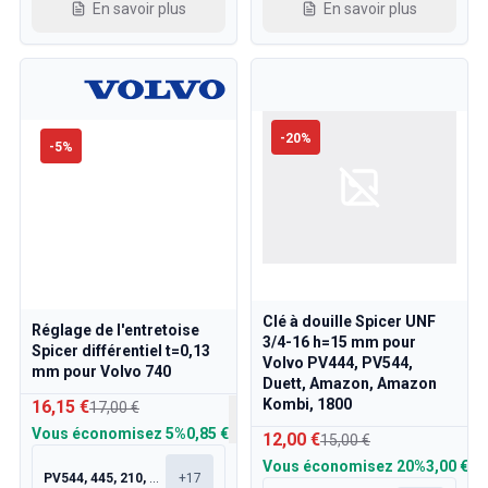
En savoir plus
En savoir plus
Tringlerie de l'accélérateur du moteur Volvo 240/260
Volvo 240/260 Système de refroidissement
Volvo 240/260 Transmission/Suspension arrière
Volvo 240/260 Divers
Pièces Volvo 740/760/780
-
20
%
Volvo 740/760/780 Système de freinage
-
5
%
Volvo 700 Système de carburant/échappement
Volvo 740/760/780 Transmission/Suspension arrière
Volvo 700 Système de refroidissement
Volvo 740/760/780 Divers
Volvo 740/760/780 Equipement électrique
Tringlerie de l'accélérateur du moteur Volvo 740/760/780
Clé à douille Spicer UNF
Réglage de l'entretoise
Volvo 700 Système de chauffage/Unité d'air frais
3/4-16 h=15 mm pour
Spicer différentiel t=0,13
Volvo 700 Roues/Enjoliveurs
Volvo PV444, PV544,
mm pour Volvo 740
Pièces du moteur Volvo 700
Duett, Amazon, Amazon
Kombi, 1800
16,15 €
17,00 €
Volvo 740/760/780 Pièces de carrosserie
Vous économisez
5%
0,85 €
Volvo 740/760/780 Pièces intérieures
12,00 €
15,00 €
Volvo 740/760/780 Train avant
Vous économisez
20%
3,00 €
PV544, 445, 210, 120
+
17