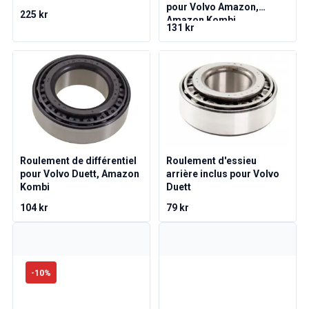
Pièces Volvo 1800
pour Volvo Amazon,
225 kr
Volvo 1800 Système de freinage
Amazon Kombi
131 kr
Volvo 1800 Système de carburant/échappement
Volvo 1800 Pièces de carrosserie
Volvo 1800 Système de refroidissement
Liaison de l'accélérateur du moteur Volvo 1800
Pièces du moteur Volvo 1800
Volvo 1800 Équipement électrique
Volvo 1800 Suspension avant
Volvo 1800 Transmission/Suspension arrière
Roulement de différentiel
Roulement d'essieu
Volvo 1800 Pièces intérieures
pour Volvo Duett, Amazon
arrière inclus pour Volvo
Volvo 1800 Système de chauffage/air frais (1961-73)
Kombi
Duett
Volvo 1800 Jantes/Enjoliveurs
104 kr
79 kr
Volvo 1800 Divers
Pièces Volvo 140/164
Volvo 140/164 Pièces de carrosserie
Volvo 140/164 Système de freinage
-
10
%
Volvo 140/164 Système de refroidissement
Volvo 140/164 Équipement électrique