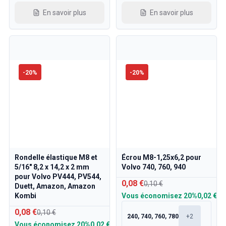
En savoir plus
En savoir plus
-
20
%
-
20
%
Rondelle élastique M8 et
Écrou M8-1,25x6,2 pour
5/16" 8,2 x 14,2 x 2 mm
Volvo 740, 760, 940
pour Volvo PV444, PV544,
0,08 €
0,10 €
Duett, Amazon, Amazon
Kombi
Vous économisez
20%
0,02 €
0,08 €
0,10 €
240, 740, 760, 780
+
2
Vous économisez
20%
0,02 €