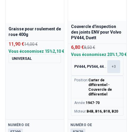
Tringlerie de l'accélérateur du moteur Volvo 140/164
Pièces du moteur Volvo 140/164
Volvo 140/164 Suspension avant
Volvo 140/164 Système de carburant/échappement
Couvercle d'inspection
Graisse pour roulement de
Volvo 140/164 Chauffage/Air frais
des joints ENV pour Volvo
roue 400g
Volvo 140/164 Pièces intérieures
PV444, Duett
11,90 €
14,00 €
Volvo 140/164 Transmission/Suspension arrière
6,80 €
8,50 €
Vous économisez
15%
2,10 €
Volvo 140/164 Divers
Vous économisez
20%
1,70 €
Volvo 140/164 Roues/Enjoliveurs
UNIVERSAL
Pièces Volvo 240/260
PV444, PV544, 445, 210
+
3
Volvo 240/260 Système de freinage
Volvo 240/260 Système de carburant/échappement
Position
:
Carter de
différentiel -
Volvo 240/260 Équipement électrique
Couvercle de
Volvo 240/260 Suspension avant
différentiel
Volvo 240/260 Pièces intérieures
Année
:
1947-70
Jantes Volvo 240/260
Moteur
:
B4B, B16, B18, B20
Volvo 240/260 Pièces de moteur
Volvo 240/260 Pièces de carrosserie
Disponible
Disponible
NUMÉRO OE
NUMÉRO OE
Volvo 240/260 Chauffage/Air frais