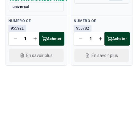
universal
Disponible
Disponible
NUMÉRO OE
NUMÉRO OE
955921
955782
Acheter
Acheter
En savoir plus
En savoir plus