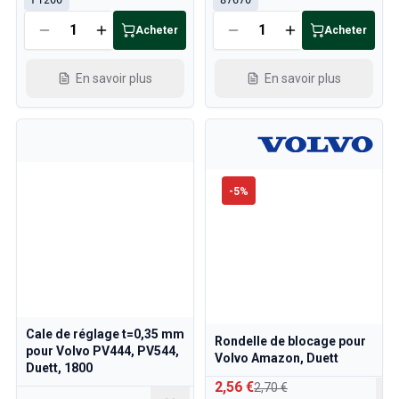
FT200
87670
Tringlerie de l'accélérateur du moteur Volvo 240/260
Acheter
Acheter
Volvo 240/260 Système de refroidissement
Volvo 240/260 Transmission/Suspension arrière
Volvo 240/260 Divers
En savoir plus
En savoir plus
Pièces Volvo 740/760/780
Volvo 740/760/780 Système de freinage
Volvo 700 Système de carburant/échappement
Volvo 740/760/780 Transmission/Suspension arrière
Volvo 700 Système de refroidissement
-
5
%
Volvo 740/760/780 Divers
Volvo 740/760/780 Equipement électrique
Tringlerie de l'accélérateur du moteur Volvo 740/760/780
Volvo 700 Système de chauffage/Unité d'air frais
Volvo 700 Roues/Enjoliveurs
Pièces du moteur Volvo 700
Cale de réglage t=0,35 mm
Volvo 740/760/780 Pièces de carrosserie
Rondelle de blocage pour
pour Volvo PV444, PV544,
Volvo 740/760/780 Pièces intérieures
Volvo Amazon, Duett
Duett, 1800
Volvo 740/760/780 Train avant
2,56 €
2,70 €