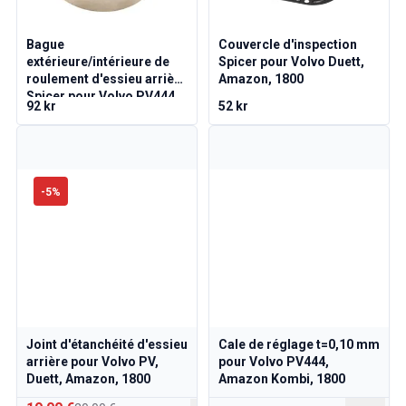
Pièces Volvo 1800
Volvo 1800 Système de freinage
Volvo 1800 Système de carburant/échappement
Bague
Couvercle d'inspection
extérieure/intérieure de
Spicer pour Volvo Duett,
Volvo 1800 Pièces de carrosserie
roulement d'essieu arrière
Amazon, 1800
Volvo 1800 Système de refroidissement
Spicer pour Volvo PV444,
92 kr
52 kr
Liaison de l'accélérateur du moteur Volvo 1800
PV544, Duett, Amazon,
Pièces du moteur Volvo 1800
1800
Volvo 1800 Équipement électrique
Volvo 1800 Suspension avant
-
5
%
Volvo 1800 Transmission/Suspension arrière
Volvo 1800 Pièces intérieures
Volvo 1800 Système de chauffage/air frais (1961-73)
Volvo 1800 Jantes/Enjoliveurs
Volvo 1800 Divers
Pièces Volvo 140/164
Volvo 140/164 Pièces de carrosserie
Joint d'étanchéité d'essieu
Cale de réglage t=0,10 mm
Volvo 140/164 Système de freinage
arrière pour Volvo PV,
pour Volvo PV444,
Volvo 140/164 Système de refroidissement
Duett, Amazon, 1800
Amazon Kombi, 1800
Volvo 140/164 Équipement électrique