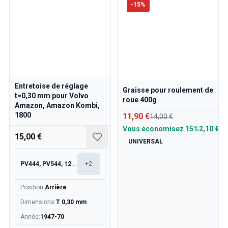
-
15
%
Tringlerie de l'accélérateur du moteur Volvo 240/260
Volvo 240/260 Système de refroidissement
Volvo 240/260 Transmission/Suspension arrière
Volvo 240/260 Divers
Pièces Volvo 740/760/780
Volvo 740/760/780 Système de freinage
Volvo 700 Système de carburant/échappement
Entretoise de réglage
Graisse pour roulement de
Volvo 740/760/780 Transmission/Suspension arrière
t=0,30 mm pour Volvo
roue 400g
Amazon, Amazon Kombi,
Volvo 700 Système de refroidissement
1800
11,90 €
14,00 €
Volvo 740/760/780 Divers
Vous économisez
15%
2,10 €
Volvo 740/760/780 Equipement électrique
15,00 €
UNIVERSAL
Tringlerie de l'accélérateur du moteur Volvo 740/760/780
Volvo 700 Système de chauffage/Unité d'air frais
PV444, PV544, 120, 130
+
2
Volvo 700 Roues/Enjoliveurs
Pièces du moteur Volvo 700
Position
:
Arrière
Volvo 740/760/780 Pièces de carrosserie
Dimensions
:
T 0,30 mm
Volvo 740/760/780 Pièces intérieures
Volvo 740/760/780 Train avant
Année
:
1947-70