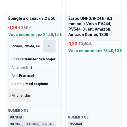
Épingle à ciseaux 3,2 x 50
Écrou UNF 3/8-24 h=8,3
mm pour Volvo PV444,
0,38 €
0,50 €
PV544, Duett, Amazon,
Vous économisez
24%
0,12 €
Amazon Kombi, 1800
0,30 €
0,40 €
PV444, PV544, 445, 210
+
5
Vous économisez
25%
0,10 €
Position
:
Vänster och höger
Antal per bil
:
2
Axel
:
Framaxel
Notering
:
Med saxpinne
Afficher plus
Disponible
NUMÉRO OE
Disponible
907849
NUMÉRO OE
907861, 907848, 907843
955848