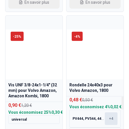
En savoir plus
En savoir plus
-
25
%
-
4
%
Vis UNF 3/8-24x1-1/4" (32
Rondelle 24x40x3 pour
mm) pour Volvo Amazon,
Volvo Amazon, 1800
Amazon Kombi, 1800
0,48 €
0,50 €
0,90 €
1,20 €
Vous économisez
4%
0,02 €
Vous économisez
25%
0,30 €
PV444, PV544, 445, 210
+
4
universal