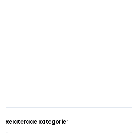
Relaterade kategorier