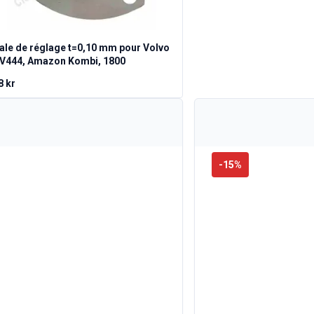
ale de réglage t=0,10 mm pour Volvo
V444, Amazon Kombi, 1800
8 kr
-
15
%