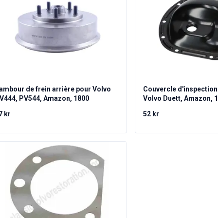
ambour de frein arrière pour Volvo
Couvercle d'inspection
V444, PV544, Amazon, 1800
Volvo Duett, Amazon, 
7 kr
52 kr