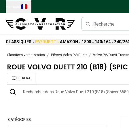
Skip to main content
Français
CLASSIQUES
PV/DUETT
AMAZON
1800
140/164
240/26
Pièces détachées Volvo classiques
Classicvolvorestoration
Pièces Volvo PV/Duett
Volvo PV/Duett Transm
Freins
ROUE VOLVO DUETT 210 (B18) (SPIC
Pièces Volvo PV/Duett
Système de freinage Volvo PV/Duett
FILTRERA
Volvo PV/Duett Fuel/Exhaust system
Volvo PV/Duett Équipement électrique
Volvo PV/Duett Suspension avant
Volvo PV/Duett Pièces intérieures
Volvo PV/Duett Pièces de carrosserie
Volvo PV/Duett Transmission/Suspension arrière
CATÉGORIES
Système de refroidissement Volvo PV/Duett
Pièces pour moteurs Volvo PV/Duett