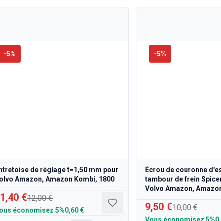
-
5
%
-
5
%
ntretoise de réglage t=1,50 mm pour
Écrou de couronne d'es
olvo Amazon, Amazon Kombi, 1800
tambour de frein Spice
Volvo Amazon, Amazo
1,40 €
12,00 €
9,50 €
10,00 €
ous économisez
5%
0,60 €
Vous économisez
5%
0