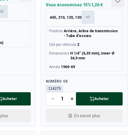
Vous économisez
15%
1,26 €
+
2
445, 210, 120, 130
+
1
Position
:
Arrière, Arbre de transmission
- Tube d'essieu
m)
Qté par véhicule
:
2
Dimensions
:
H 1/4" (6,35 mm), Inner-Ø
34,9 mm
Année
:
1960-69
Disponible
NUMÉRO OE
114275
Acheter
Acheter
 plus
En savoir plus