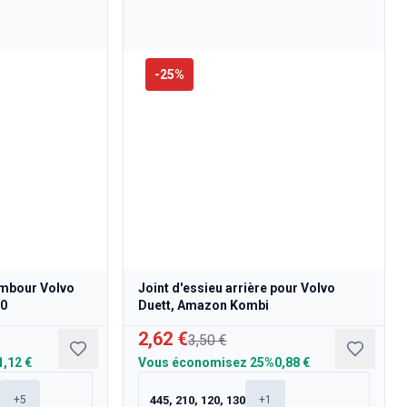
-
25
%
ambour Volvo
Joint d'essieu arrière pour Volvo
00
Duett, Amazon Kombi
2,62 €
3,50 €
1,12 €
Vous économisez
25%
0,88 €
0
445, 210, 120, 130
+
5
+
1