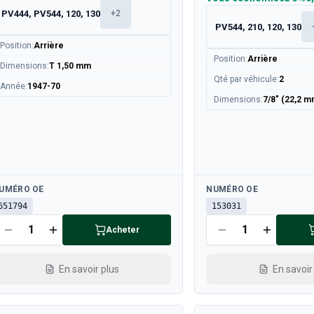
PV444, PV544, 120, 130
+
2
PV544, 210, 120, 130
Position
:
Arrière
Position
:
Arrière
Dimensions
:
T 1,50 mm
Qté par véhicule
:
2
Année
:
1947-70
Dimensions
:
7/8" (22,2 m
sponible
Disponible
UMÉRO OE
NUMÉRO OE
651794
153031
Acheter
En savoir plus
En savoir