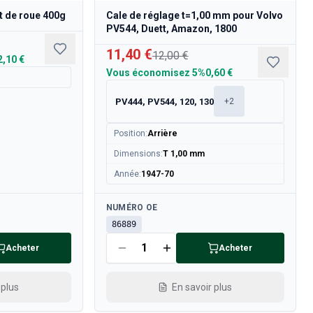
t de roue 400g
Cale de réglage t=1,00 mm pour Volvo
PV544, Duett, Amazon, 1800
11,40 €
12,00 €
2,10 €
Vous économisez
5%
0,60 €
PV444, PV544, 120, 130
+
2
Position
:
Arrière
Dimensions
:
T 1,00 mm
Année
:
1947-70
Disponible
NUMÉRO OE
86889
Acheter
Acheter
 plus
En savoir plus