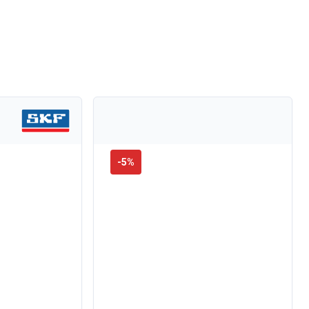
-
5
%