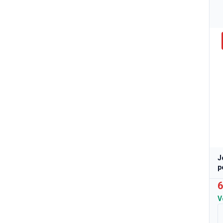
Refroidissement
Transmission
Commande des gaz
Châssis & Direction
Chauffage & Climatisation
Accessoires & Divers
Carrosserie
Intérieur
Promotion
Promotion du mois
J
p
6
V